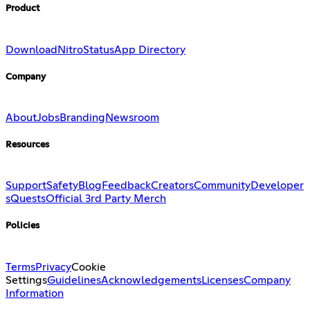
Product
Download
Nitro
Status
App Directory
Company
About
Jobs
Branding
Newsroom
Resources
Support
Safety
Blog
Feedback
Creators
Community
Developer
s
Quests
Official 3rd Party Merch
Policies
Terms
Privacy
Cookie
Settings
Guidelines
Acknowledgements
Licenses
Company
Information