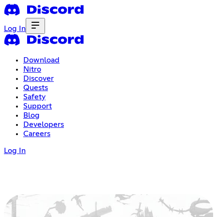
Log In
Download
Nitro
Discover
Quests
Safety
Support
Blog
Developers
Careers
Log In