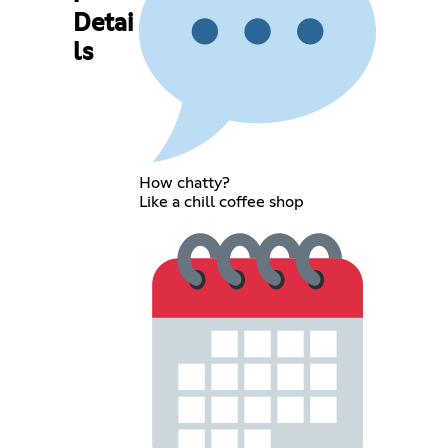
Detai
ls
How chatty?
Like a chill coffee shop