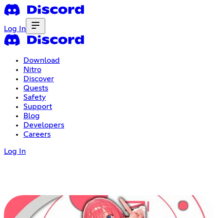
Log In
Download
Nitro
Discover
Quests
Safety
Support
Blog
Developers
Careers
Log In