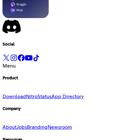
Social
Menu
Product
Download
Nitro
Status
App Directory
Company
About
Jobs
Branding
Newsroom
Resources