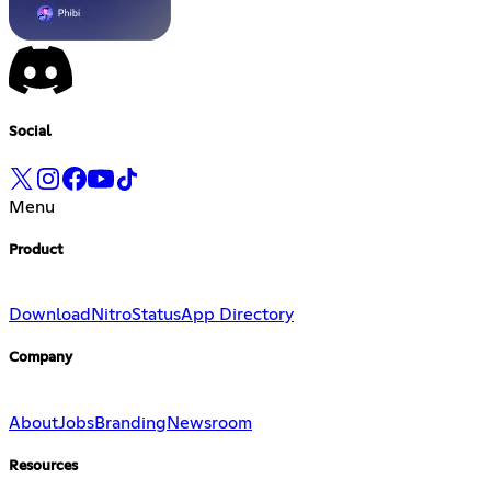
Social
Menu
Product
Download
Nitro
Status
App Directory
Company
About
Jobs
Branding
Newsroom
Resources