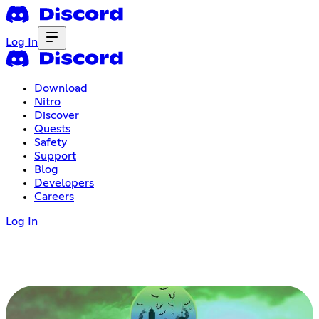
Log In
Download
Nitro
Discover
Quests
Safety
Support
Blog
Developers
Careers
Log In