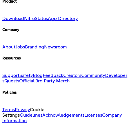
Product
Download
Nitro
Status
App Directory
Company
About
Jobs
Branding
Newsroom
Resources
Support
Safety
Blog
Feedback
Creators
Community
Developer
s
Quests
Official 3rd Party Merch
Policies
Terms
Privacy
Cookie
Settings
Guidelines
Acknowledgements
Licenses
Company
Information