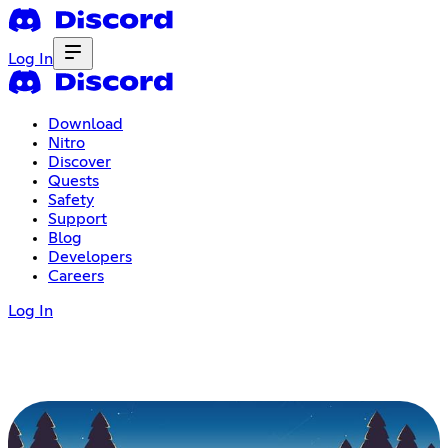
Log In
Download
Nitro
Discover
Quests
Safety
Support
Blog
Developers
Careers
Log In