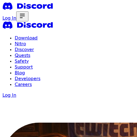
Log In
Download
Nitro
Discover
Quests
Safety
Support
Blog
Developers
Careers
Log In