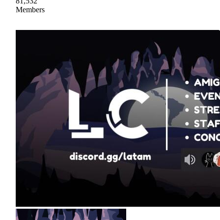
81,532
Members