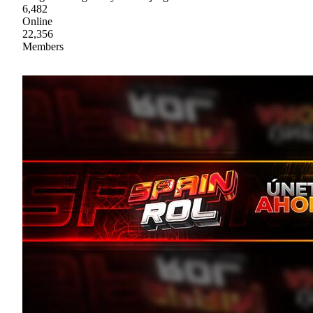
6,482
Online
22,356
Members