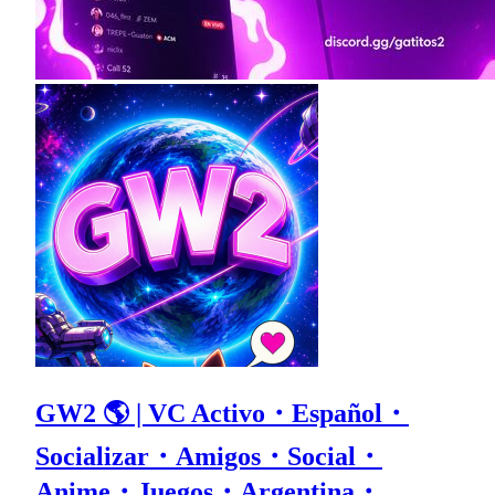
GW2 🌎 | VC Activo・Español・
Socializar・Amigos・Social・
Anime・Juegos・Argentina・