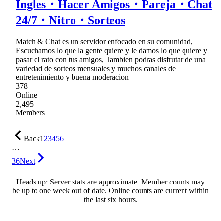
Ingles・Hacer Amigos・Pareja・Chat
24/7・Nitro・Sorteos
Match & Chat es un servidor enfocado en su comunidad,
Escuchamos lo que la gente quiere y le damos lo que quiere y
pasar el rato con tus amigos, Tambien podras disfrutar de una
variedad de sorteos mensuales y muchos canales de
entretenimiento y buena moderacion
378
Online
2,495
Members
Back
1
2
3
4
5
6
…
36
Next
Heads up: Server stats are approximate. Member counts may
be up to one week out of date. Online counts are current within
the last six hours.