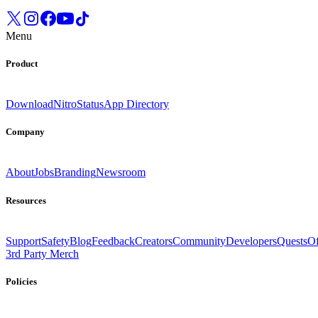
Menu
Product
Download
Nitro
Status
App Directory
Company
About
Jobs
Branding
Newsroom
Resources
Support
Safety
Blog
Feedback
Creators
Community
Developers
Quests
Of
3rd Party Merch
Policies