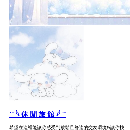
˙˚ 𓆩 休 閒 旅 館 𓆪 ˚˙
希望在這裡能讓你感受到放鬆且舒適的交友環境&讓你找