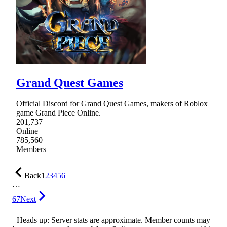
Grand Quest Games
Official Discord for Grand Quest Games, makers of Roblox
game Grand Piece Online.
201,737
Online
785,560
Members
Back
1
2
3
4
5
6
…
67
Next
Heads up: Server stats are approximate. Member counts may