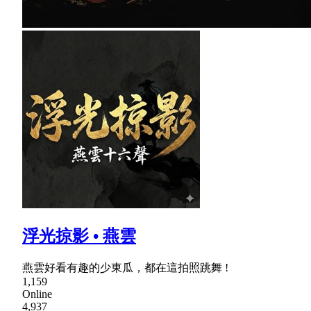
浮光掠影 • 燕雲
燕雲好看有趣的少東瓜，都在這拍照跳舞 !
1,159
Online
4,937