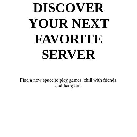
DISCOVER
YOUR NEXT
FAVORITE
SERVER
Find a new space to play games, chill with friends,
and hang out.