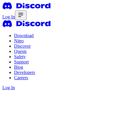
Log In
Download
Nitro
Discover
Quests
Safety
Support
Blog
Developers
Careers
Log In