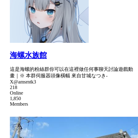
海螺水族館
這是海螺的粉絲群你可以在這裡做任何事聊天討論遊戲動
畫｜※ 本群伺服器頭像橫幅 來自甘城なつき-
X@amsrntk3
218
Online
1,850
Members