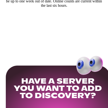
be up to one week out of date. Online counts are current within
the last six hours.
HAVE A SERVER
YOU WANT TO ADD
TO DISCOVERY?