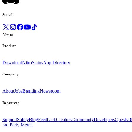
Social
Menu
Product
Download
Nitro
Status
App Directory
Company
About
Jobs
Branding
Newsroom
Resources
Support
Safety
Blog
Feedback
Creators
Community
Developers
Quests
Of
3rd Party Merch