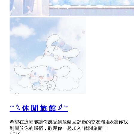
˙˚ 𓆩 休 閒 旅 館 𓆪 ˚˙
希望在這裡能讓你感受到放鬆且舒適的交友環境&讓你找
到屬於你的歸宿，歡迎你一起加入"休閒旅館"！