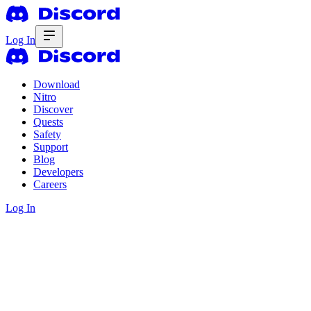
Log In
Download
Nitro
Discover
Quests
Safety
Support
Blog
Developers
Careers
Log In