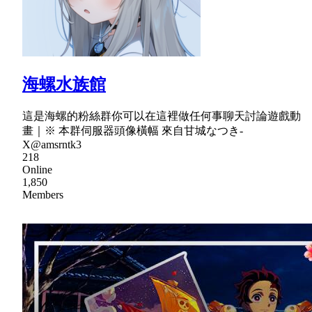
海螺水族館
這是海螺的粉絲群你可以在這裡做任何事聊天討論遊戲動
畫｜※ 本群伺服器頭像橫幅 來自甘城なつき-
X@amsrntk3
218
Online
1,850
Members