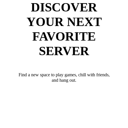
DISCOVER
YOUR NEXT
FAVORITE
SERVER
Find a new space to play games, chill with friends,
and hang out.