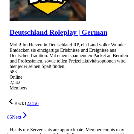
Deutschland Roleplay | German
Moin! Im Herzen in Deutschland RP, ein Land voller Wunder.
Entdecken sie einzigartige Erlebnisse und Ereignisse aus
Deutscher Tradition. Mit einem spannenden Packet an Berufen
und Professionen, sowie tollen Freizeitaktivitätsoptionen wird
hier jeder seinen Spaß finden.
583
Online
2,542
Members
Back
1
2
3
4
5
6
…
85
Next
Heads up: Server stats are approximate. Member counts may