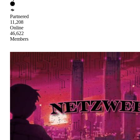
Partnered
11,208
Online
46,622
Members