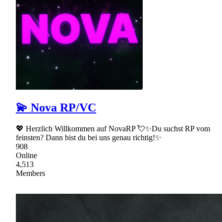
💫 Nova RP/VC
💖 Herzlich Willkommen auf NovaRP 💘✨Du suchst RP vom
feinsten? Dann bist du bei uns genau richtig!✨
908
Online
4,513
Members