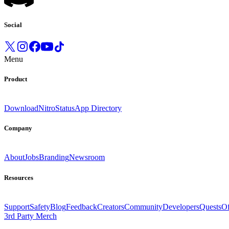
Social
Menu
Product
Download
Nitro
Status
App Directory
Company
About
Jobs
Branding
Newsroom
Resources
Support
Safety
Blog
Feedback
Creators
Community
Developers
Quests
Of
3rd Party Merch