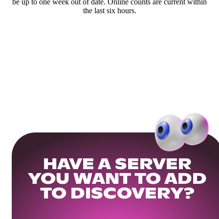
be up to one week out of date. Online counts are current within
the last six hours.
HAVE A SERVER
YOU WANT TO ADD
TO DISCOVERY?