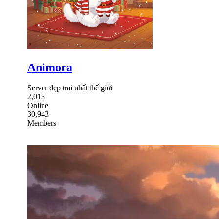
Animora
Server đẹp trai nhất thế giới
2,013
Online
30,943
Members