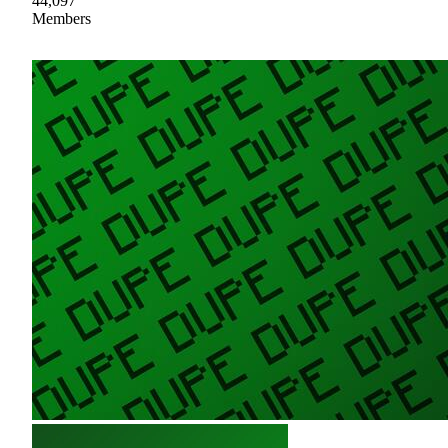
44,097
Members