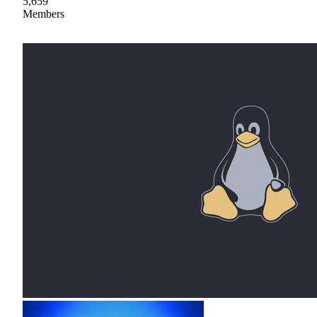
5,659
Members