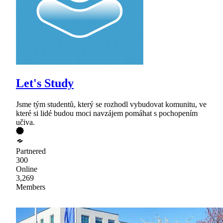
Let's Study
Jsme tým studentů, který se rozhodl vybudovat komunitu, ve
které si lidé budou moci navzájem pomáhat s pochopením
učiva.
Partnered
300
Online
3,269
Members