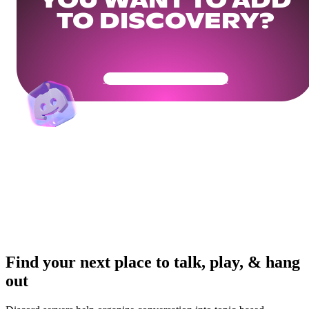
YOU WANT TO ADD
TO DISCOVERY?
Get Your Community Ready
Find your next place to talk, play, & hang
out