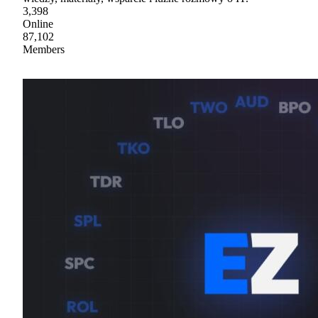
3,398
Online
87,102
Members