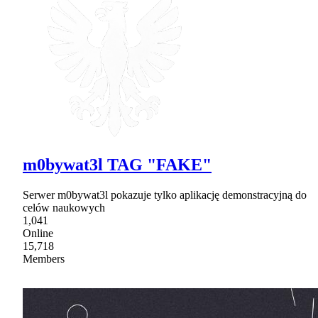
m0bywat3l TAG "FAKE"
Serwer m0bywat3l pokazuje tylko aplikację demonstracyjną do
celów naukowych
1,041
Online
15,718
Members