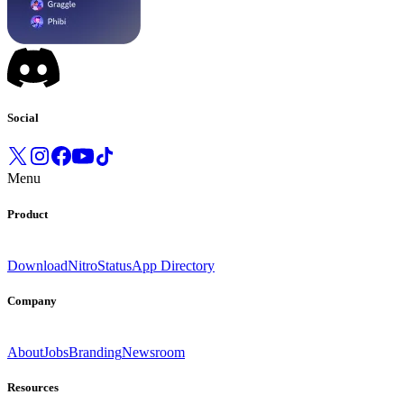
Social
Menu
Product
Download
Nitro
Status
App Directory
Company
About
Jobs
Branding
Newsroom
Resources