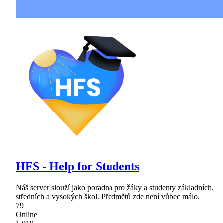
HFS - Help for Students
Náš server slouží jako poradna pro žáky a studenty základních,
středních a vysokých škol. Předmětů zde není vůbec málo.
79
Online