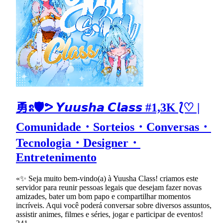
勇ᩡ🛡ᕗ 𝙔𝙪𝙪𝙨𝙝𝙖 𝘾𝙡𝙖𝙨𝙨 #1,3K ⟅♡ |
Comunidade・Sorteios・Conversas・
Tecnologia・Designer・
Entretenimento
«✨ Seja muito bem-vindo(a) à Yuusha Class! criamos este
servidor para reunir pessoas legais que desejam fazer novas
amizades, bater um bom papo e compartilhar momentos
incríveis. Aqui você poderá conversar sobre diversos assuntos,
assistir animes, filmes e séries, jogar e participar de eventos!