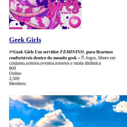
Geek Girls
𝜗ৎ𝐆𝐞𝐞𝐤 𝐆𝐢𝐫𝐥𝐬 𝐔𝐦 𝐬𝐞𝐫𝐯𝐢𝐝𝐨𝐫 𝑭𝑬𝑴𝑰𝑵𝑰𝑵𝑶, 𝐩𝐚𝐫𝐚 𝐟𝐢𝐜𝐚𝐫𝐦𝐨𝐬
𝐜𝐨𝐧𝐟𝐨𝐫𝐭𝐚́𝐯𝐞𝐢𝐬 𝐝𝐞𝐧𝐭𝐫𝐨 𝐝𝐨 𝐦𝐮𝐧𝐝𝐨 𝐠𝐞𝐞𝐤 ⋆.𐙚 Jogos, filmes em
conjunto,sorteios,eventos,torneios e muita dinâmica
809
Online
2,569
Members