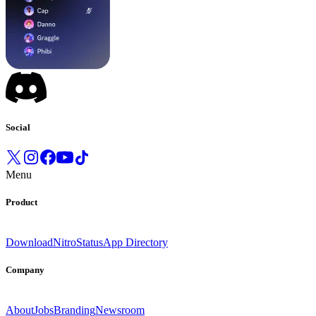
Social
Menu
Product
Download
Nitro
Status
App Directory
Company
About
Jobs
Branding
Newsroom