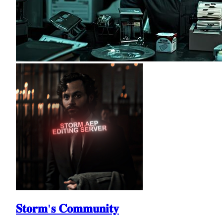
𝐒𝐭𝐨𝐫𝐦'𝐬 𝐂𝐨𝐦𝐦𝐮𝐧𝐢𝐭𝐲