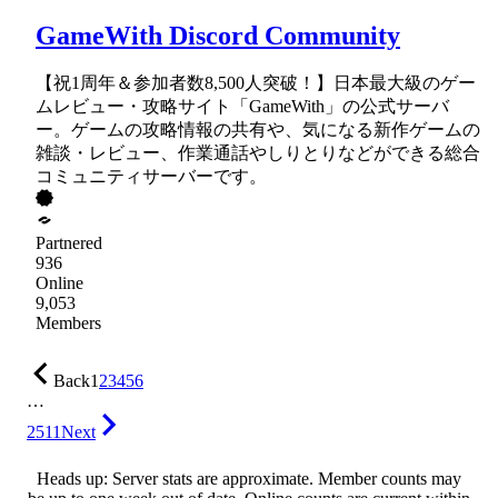
GameWith Discord Community
【祝1周年＆参加者数8,500人突破！】日本最大級のゲー
ムレビュー・攻略サイト「GameWith」の公式サーバ
ー。ゲームの攻略情報の共有や、気になる新作ゲームの
雑談・レビュー、作業通話やしりとりなどができる総合
コミュニティサーバーです。
Partnered
936
Online
9,053
Members
Back
1
2
3
4
5
6
…
2511
Next
Heads up: Server stats are approximate. Member counts may