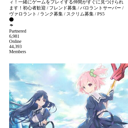
ィ！一緒にゲームをプレイする仲間がすぐに見つけられ
ます！初心者歓迎 / フレンド募集 / バロラントサーバー /
ヴァロラント / ランク募集 / スクリム募集 / PS5
Partnered
6,981
Online
44,393
Members