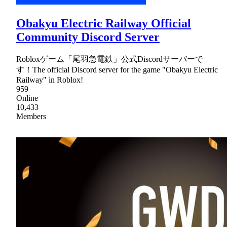
Obakyu Electric Railway Official
Community Discord Server
Robloxゲーム「尾羽急電鉄」公式Discordサーバーで
す！The official Discord server for the game "Obakyu Electric
Railway" in Roblox!
959
Online
10,433
Members