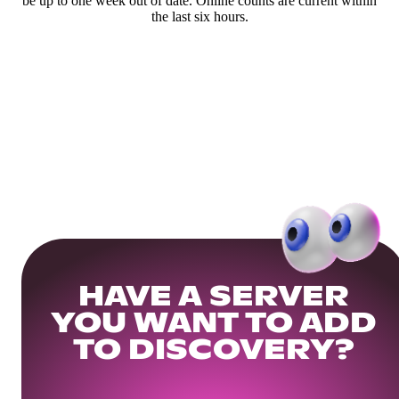
be up to one week out of date. Online counts are current within
the last six hours.
HAVE A SERVER
YOU WANT TO ADD
TO DISCOVERY?