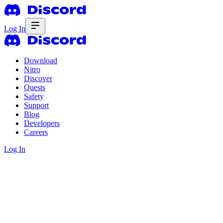
Log In
Download
Nitro
Discover
Quests
Safety
Support
Blog
Developers
Careers
Log In