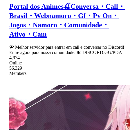
Portal dos Animes🍒Conversa・Call・
Brasil・Webnamoro・Gf・Pv On・
Jogos・Namoro・Comunidade・
Ativo・Cam
🦋 Melhor servidor para entrar em call e conversar no Discord!
Entre agora para nossa comunidade: 🎀 DISCORD.GG/PDA
4,974
Online
56,329
Members