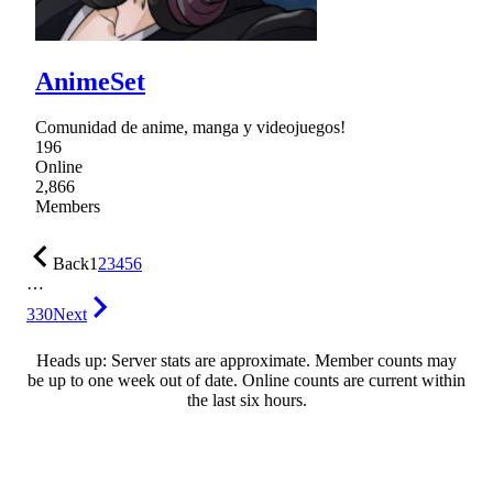
AnimeSet
Comunidad de anime, manga y videojuegos!
196
Online
2,866
Members
Back
1
2
3
4
5
6
…
330
Next
Heads up: Server stats are approximate. Member counts may
be up to one week out of date. Online counts are current within
the last six hours.