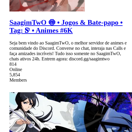
SaagimTwO 🍥 • Jogos & Bate-papo •
Tag: 𝐒ᵗ • Animes #6K
Seja bem vindo ao SaagimTwO, o melhor servidor de animes e
comunidade do Discord. Converse no chat, interaja nas Calls e
faça amizades incríveis! Tudo isso somente no SaagimTwO,
chats ativos 24h. Entrem agora: discord.gg/saagimtwo
814
Online
5,854
Members