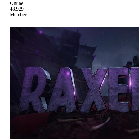
Online
48,929
Members