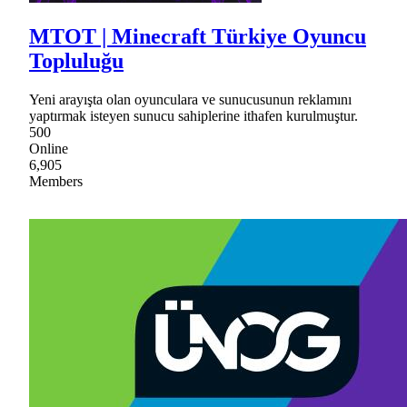
MTOT | Minecraft Türkiye Oyuncu
Topluluğu
Yeni arayışta olan oyunculara ve sunucusunun reklamını
yaptırmak isteyen sunucu sahiplerine ithafen kurulmuştur.
500
Online
6,905
Members