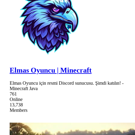
Elmas Oyuncu | Minecraft
Elmas Oyuncu için resmi Discord sunucusu. Şimdi katılın! -
Minecraft Java
761
Online
13,738
Members