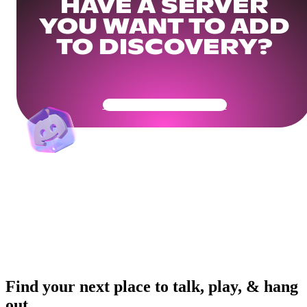
HAVE A SERVER
YOU WANT TO ADD
TO DISCOVERY?
Get Your Community Ready
Find your next place to talk, play, & hang
out