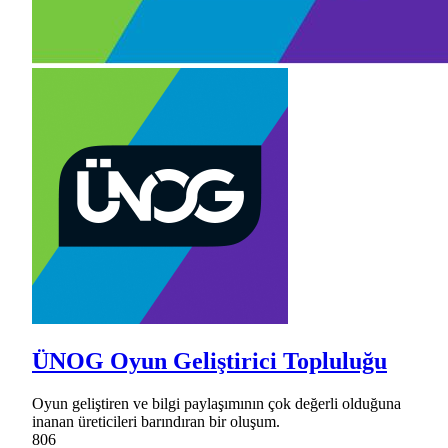
ÜNOG Oyun Geliştirici Topluluğu
Oyun geliştiren ve bilgi paylaşımının çok değerli olduğuna
inanan üreticileri barındıran bir oluşum.
806