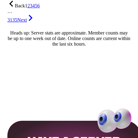
Back
1
2
3
4
5
6
…
3135
Next
Heads up: Server stats are approximate. Member counts may
be up to one week out of date. Online counts are current within
the last six hours.