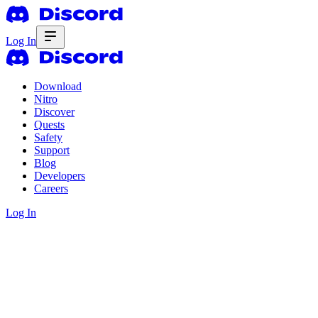
Log In
Download
Nitro
Discover
Quests
Safety
Support
Blog
Developers
Careers
Log In