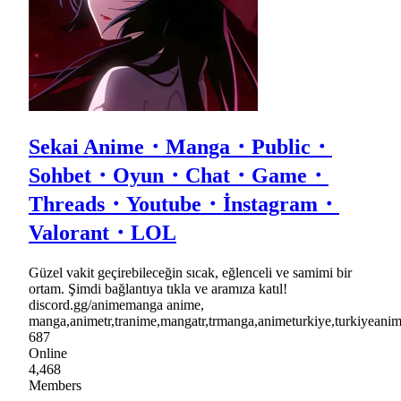
Sekai Anime・Manga・Public・
Sohbet・Oyun・Chat・Game・
Threads・Youtube・İnstagram・
Valorant・LOL
Güzel vakit geçirebileceğin sıcak, eğlenceli ve samimi bir
ortam. Şimdi bağlantıya tıkla ve aramıza katıl!
discord.gg/animemanga anime,
manga,animetr,tranime,mangatr,trmanga,animeturkiye,turkiyea
687
Online
4,468
Members