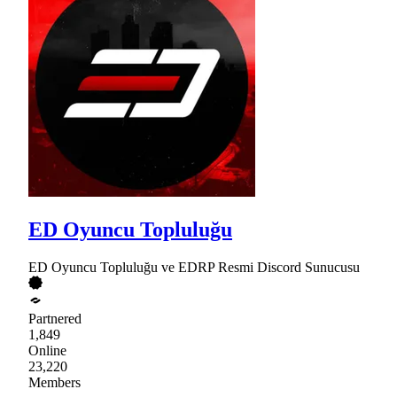
ED Oyuncu Topluluğu
ED Oyuncu Topluluğu ve EDRP Resmi Discord Sunucusu
Partnered
1,849
Online
23,220
Members