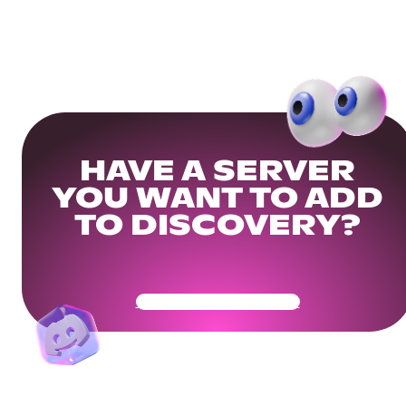
HAVE A SERVER
YOU WANT TO ADD
TO DISCOVERY?
Get Your Community Ready