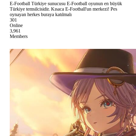
E-Football Türkiye sunucusu E-Football oyunun en büyük
Türkiye temsilcisidir. Kısaca E-Football'un merkezi! Pes
oynayan herkes buraya katılmalı
301
Online
3,961
Members