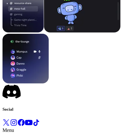
Social
Menu