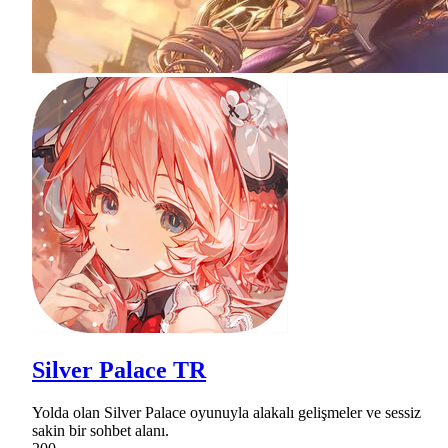
Silver Palace TR
Yolda olan Silver Palace oyunuyla alakalı gelişmeler ve sessiz
sakin bir sohbet alanı.