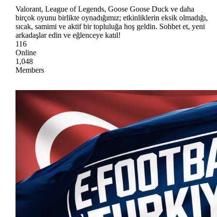
Valorant, League of Legends, Goose Goose Duck ve daha
birçok oyunu birlikte oynadığımız; etkinliklerin eksik olmadığı,
sıcak, samimi ve aktif bir topluluğa hoş geldin. Sohbet et, yeni
arkadaşlar edin ve eğlenceye katıl!
116
Online
1,048
Members