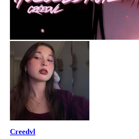
Creedvl