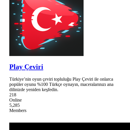
Play Çeviri
Türkiye’nin oyun çeviri topluluğu Play Çeviri ile onlarca
popüler oyunu %100 Türkçe oynayın, maceralarınızı ana
dilinizde yeniden keşfedin.
218
Online
5,285
Members