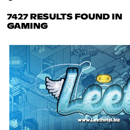
7427 RESULTS FOUND IN
GAMING