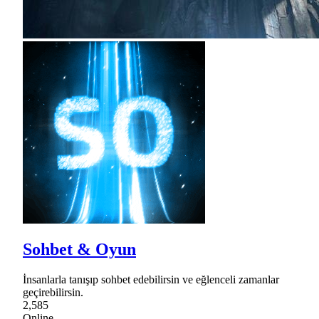
Sohbet & Oyun
İnsanlarla tanışıp sohbet edebilirsin ve eğlenceli zamanlar
geçirebilirsin.
2,585
Online