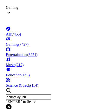
Gaming
All
(
7455
)
Gaming
(
7427
)
Entertainment
(
3251
)
Music
(
217
)
Education
(
143
)
Science & Tech
(
114
)
"ENTER" to Search