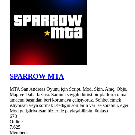
SPARROW MTA
MTA San Andreas Oyunu için Script, Mod, Skin, Araç, Obje,
Map ve Daha fazlası. Samimi saygılı dürüst bir platform olma
amacını başından beri korumaya çalışıyoruz. Sohbet etmek
istiyorsan veya sormak istediğin soruların var ise sorabilir, eğer
Mod geliştiriyorsan bizler ile paylaşabilirsin. #mtasa
678
Online
7,625
Members