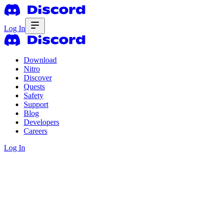
Log In
Download
Nitro
Discover
Quests
Safety
Support
Blog
Developers
Careers
Log In