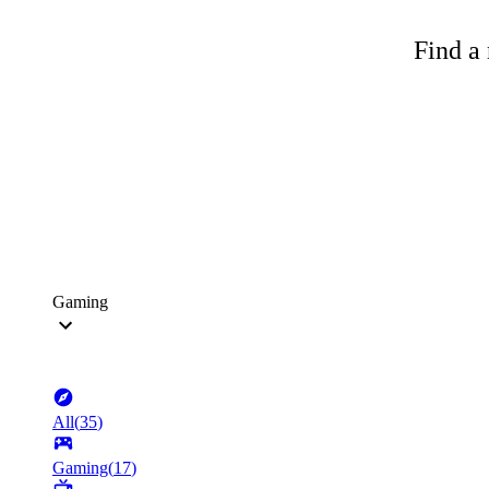
Find a 
Gaming
All
(
35
)
Gaming
(
17
)