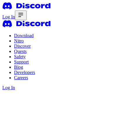
Log In
Download
Nitro
Discover
Quests
Safety
Support
Blog
Developers
Careers
Log In