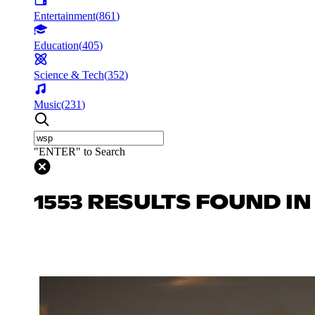
Entertainment
(
861
)
Education
(
405
)
Science & Tech
(
352
)
Music
(
231
)
"ENTER" to Search
1553 RESULTS FOUND I