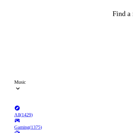
Find a 
Music
All
(
1429
)
Gaming
(
1375
)