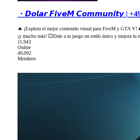
・𝘿𝙤𝙡𝙖𝙧 𝙁𝙞𝙫𝙚𝙈 𝘾𝙤𝙢𝙢𝙪𝙣𝙞𝙩𝙮 | +
🔥 ¡Explora el mejor contenido visual para FiveM y GTA V! 🎮
¡y mucho más! 💥Dale a tu juego un estilo único y mejora tu e
11,943
Online
49,092
Members