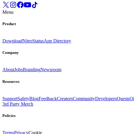
Menu
Product
Download
Nitro
Status
App Directory
Company
About
Jobs
Branding
Newsroom
Resources
Support
Safety
Blog
Feedback
Creators
Community
Developers
Quests
Of
3rd Party Merch
Policies
Terms
Privacy
Cookie