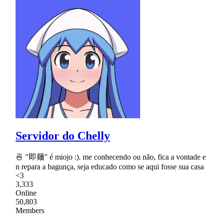
Servidor do Chelly
🍜 "即麺" é miojo :). me conhecendo ou não, fica a vontade e
n repara a bagunça, seja educado como se aqui fosse sua casa
<3
3,333
Online
50,803
Members