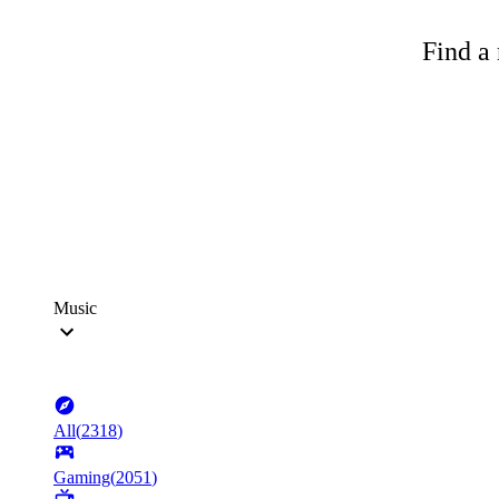
Find a 
Music
All
(
2318
)
Gaming
(
2051
)