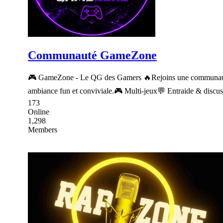
Communauté GameZone
🎮 GameZone - Le QG des Gamers 🔥Rejoins une communauté act
ambiance fun et conviviale.🎮 Multi-jeux💬 Entraide & disc
173
Online
1,298
Members