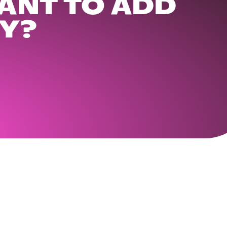
ANT TO ADD
Y?