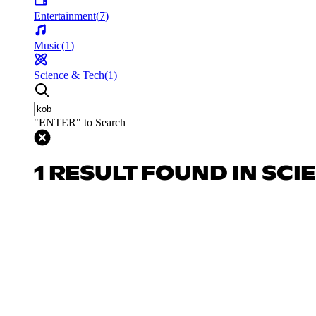
Entertainment
(
7
)
Music
(
1
)
Science & Tech
(
1
)
"ENTER" to Search
1 RESULT FOUND IN SCI