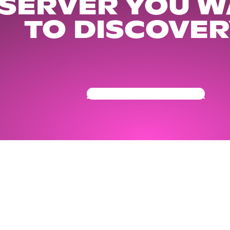
 SERVER YOU W
TO DISCOVER
Get Your Community Ready