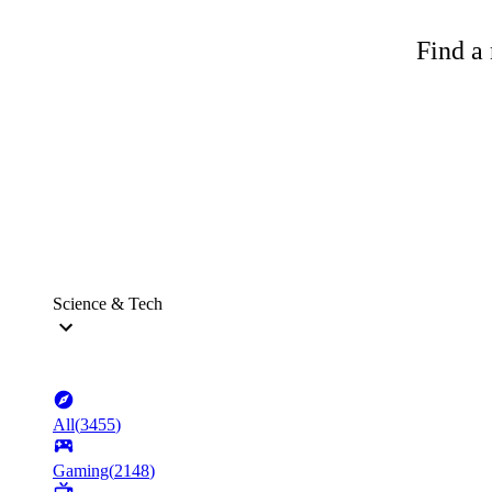
Find a 
Science & Tech
All
(
3455
)
Gaming
(
2148
)