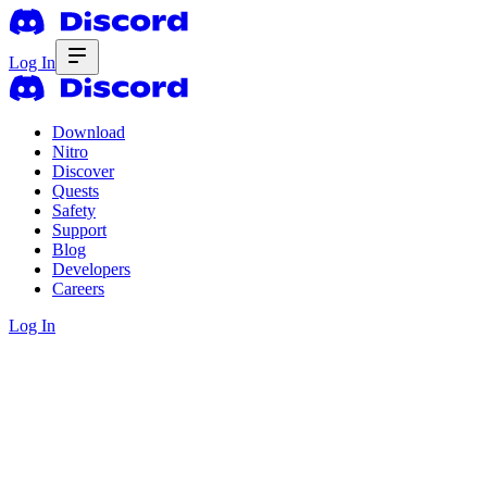
Log In
Download
Nitro
Discover
Quests
Safety
Support
Blog
Developers
Careers
Log In