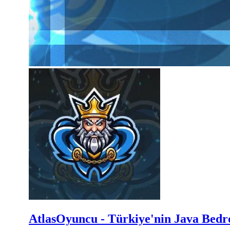
AtlasOyuncu - Türkiye'nin Java Bed