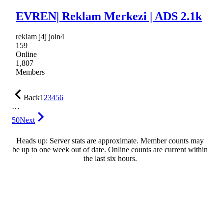
EVREN| Reklam Merkezi | ADS 2.1k
reklam j4j join4
159
Online
1,807
Members
Back
1
2
3
4
5
6
…
50
Next
Heads up: Server stats are approximate. Member counts may
be up to one week out of date. Online counts are current within
the last six hours.