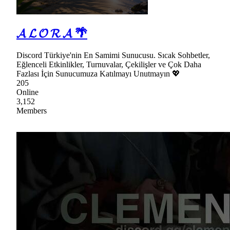
𝓐 𝓛 𝓞 𝓡 𝓐 🌴
Discord Türkiye'nin En Samimi Sunucusu. Sıcak Sohbetler,
Eğlenceli Etkinlikler, Turnuvalar, Çekilişler ve Çok Daha
Fazlası İçin Sunucumuza Katılmayı Unutmayın 💖
205
Online
3,152
Members