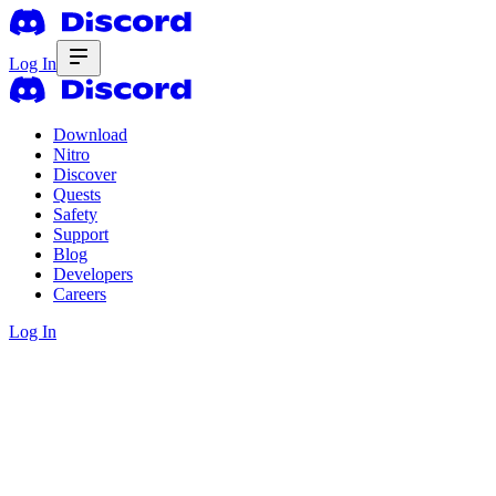
Log In
Download
Nitro
Discover
Quests
Safety
Support
Blog
Developers
Careers
Log In