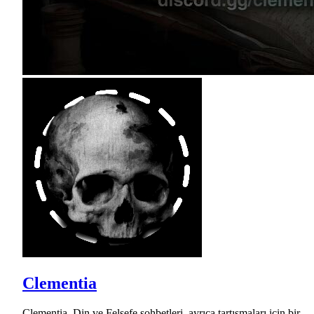
Clementia
Clementia, Din ve Felsefe sohbetleri, ayrıca tartışmaları için bir