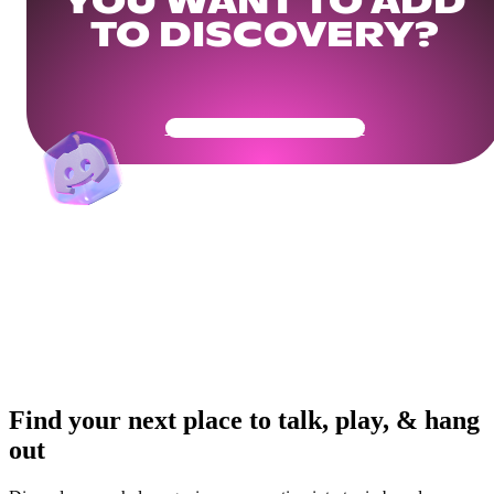
YOU WANT TO ADD
TO DISCOVERY?
Get Your Community Ready
Find your next place to talk, play, & hang
out