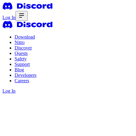
Log In
Download
Nitro
Discover
Quests
Safety
Support
Blog
Developers
Careers
Log In