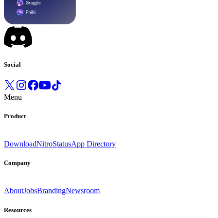
Social
Menu
Product
Download
Nitro
Status
App Directory
Company
About
Jobs
Branding
Newsroom
Resources