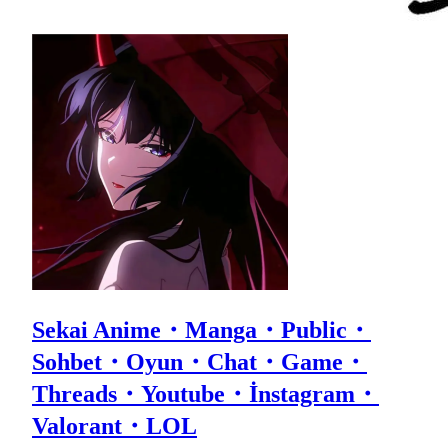
Sekai Anime・Manga・Public・
Sohbet・Oyun・Chat・Game・
Threads・Youtube・İnstagram・
Valorant・LOL