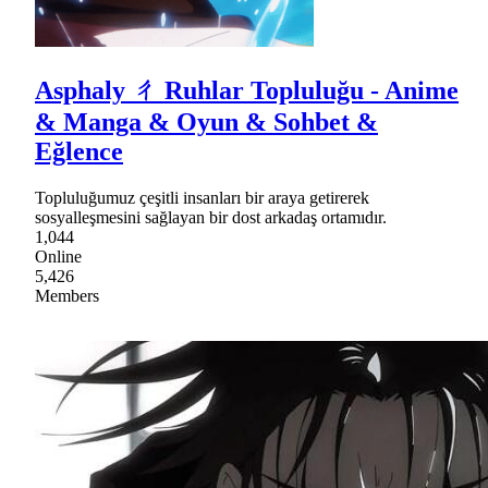
Asphaly ㄔ Ruhlar Topluluğu - Anime
& Manga & Oyun & Sohbet &
Eğlence
Topluluğumuz çeşitli insanları bir araya getirerek
sosyalleşmesini sağlayan bir dost arkadaş ortamıdır.
1,044
Online
5,426
Members