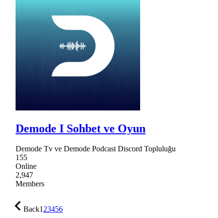
Demode I Sohbet ve Oyun
Demode Tv ve Demode Podcast Discord Topluluğu
155
Online
2,947
Members
Back
1
2
3
4
5
6
…