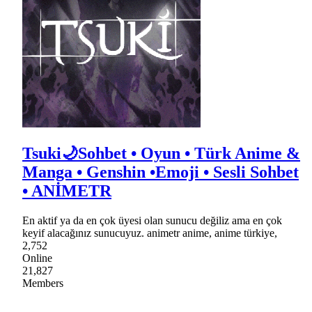
Tsuki🌙Sohbet • Oyun • Türk Anime &
Manga • Genshin •Emoji • Sesli Sohbet
• ANİMETR
En aktif ya da en çok üyesi olan sunucu değiliz ama en çok
keyif alacağınız sunucuyuz. animetr anime, anime türkiye,
2,752
Online
21,827
Members