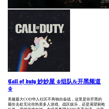
𝕮𝖆𝖑𝖑 𝖔𝖋 𝖉𝖚𝖙𝖞 妙妙屋 ♔组队&开黑频道
♔
美服最大COD华人社区不再独自奋战，这里是你开黑的
最佳去处无论你热衷多人游戏、战区娱乐，还是渴望刷枪