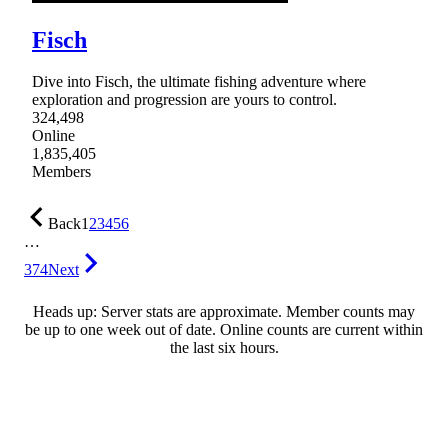
Fisch
Dive into Fisch, the ultimate fishing adventure where
exploration and progression are yours to control.
324,498
Online
1,835,405
Members
Back
1
2
3
4
5
6
…
374
Next
Heads up: Server stats are approximate. Member counts may
be up to one week out of date. Online counts are current within
the last six hours.