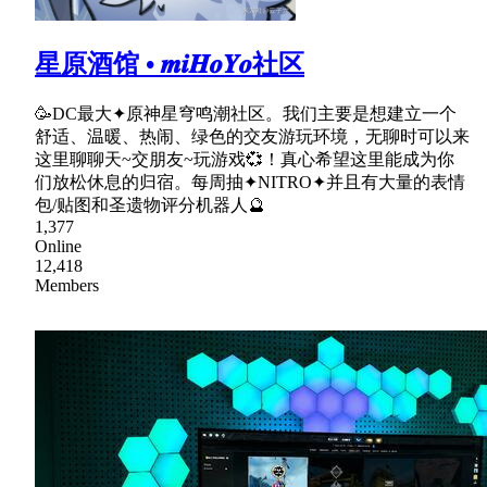
星原酒馆 • 𝒎𝒊𝑯𝒐𝒀𝒐社区
🥳DC最大✦原神星穹鸣潮社区。我们主要是想建立一个
舒适、温暖、热闹、绿色的交友游玩环境，无聊时可以来
这里聊聊天~交朋友~玩游戏💞！真心希望这里能成为你
们放松休息的归宿。每周抽✦NITRO✦并且有大量的表情
包/贴图和圣遗物评分机器人🔮
1,377
Online
12,418
Members