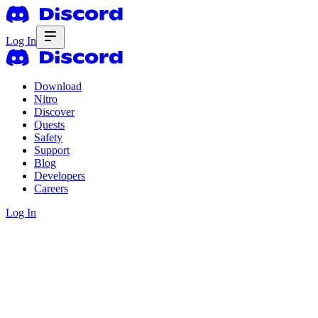
Log In
Download
Nitro
Discover
Quests
Safety
Support
Blog
Developers
Careers
Log In