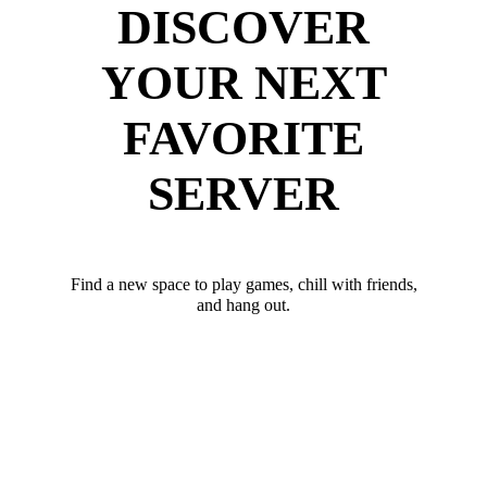
DISCOVER
YOUR NEXT
FAVORITE
SERVER
Find a new space to play games, chill with friends,
and hang out.