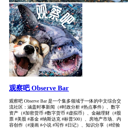
观察吧 Observe Bar
观察吧 Observe Bar 是一个集多领域于一体的中文综合交
流社区：涵盖时事新闻（#时政分析 #热点事件）、数字
资产（#加密货币 #数字货币 #虚拟币）、金融理财（#股
票 #美股 #基金 #纳斯达克 #标普500）、房地产市场、内
容创作（#漫画 #小说 #写作 #日记）、知识分享（#经验