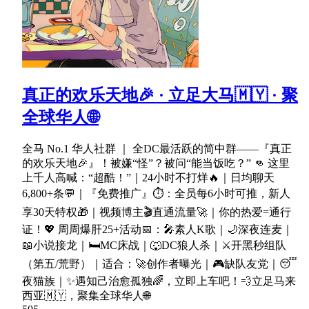
真正的欢乐天地🎉 · 立足大马🇲🇾 · 聚
全球华人🌐
全马 No.1 华人社群 ｜ 全DC最活跃的简中群——『真正
的欢乐天地🎉』！被嫌“怪”？被问“能当饭吃？” 👊 这里
上千人高喊：“超酷！”｜24小时不打烊🔥｜日均聊天
6,800+条💬｜『免费推广』⏱：全员每6小时可推，新人
享30天特权🎁｜视频博主🎬直通流量🚀｜你的热爱=通行
证！💖 周周爆肝25+活动📅：🎤素人K歌｜🌙深夜连麦｜
📖小说接龙｜🛏MC床战｜🐺DC狼人杀｜⚔开黑秒组队
（第五/荒野）｜适合：🚀创作者曝光｜🎮缺队友党｜😴
夜猫族｜✨遇知己治愈孤独🌈，立即上车吧！💨立足马来
西亚🇲🇾，聚集全球华人🌐