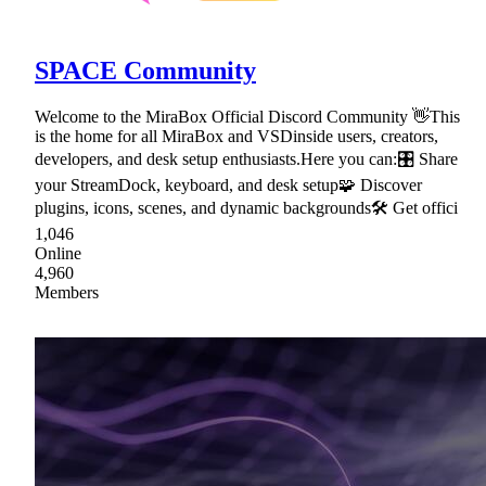
SPACE Community
Welcome to the MiraBox Official Discord Community 👋This
is the home for all MiraBox and VSDinside users, creators,
developers, and desk setup enthusiasts.Here you can:🎛 Share
your StreamDock, keyboard, and desk setup🧩 Discover
plugins, icons, scenes, and dynamic backgrounds🛠 Get offici
1,046
Online
4,960
Members