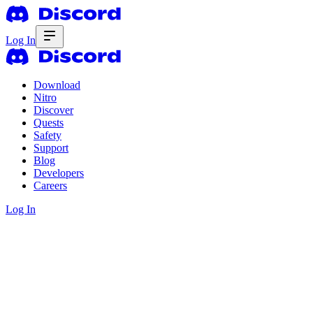
Log In
Download
Nitro
Discover
Quests
Safety
Support
Blog
Developers
Careers
Log In