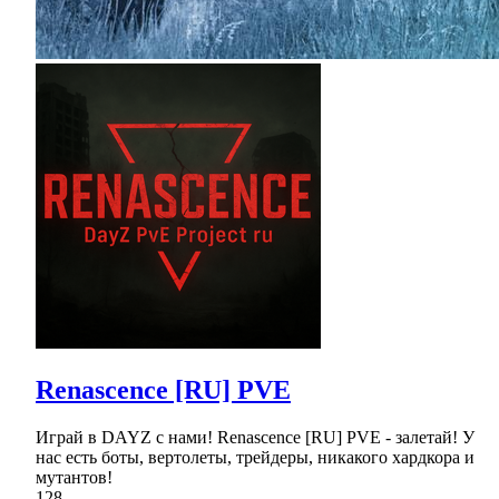
Renascence [RU] PVE
Играй в DAYZ с нами! Renascence [RU] PVE - залетай! У
нас есть боты, вертолеты, трейдеры, никакого хардкора и
мутантов!
128