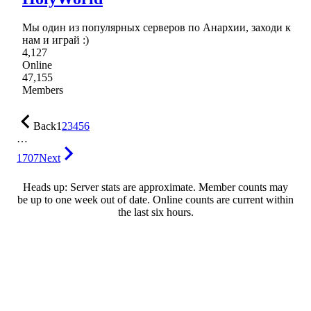
Мы один из популярных серверов по Анархии, заходи к
нам и играй :)
4,127
Online
47,155
Members
Back
1
2
3
4
5
6
…
1707
Next
Heads up: Server stats are approximate. Member counts may
be up to one week out of date. Online counts are current within
the last six hours.