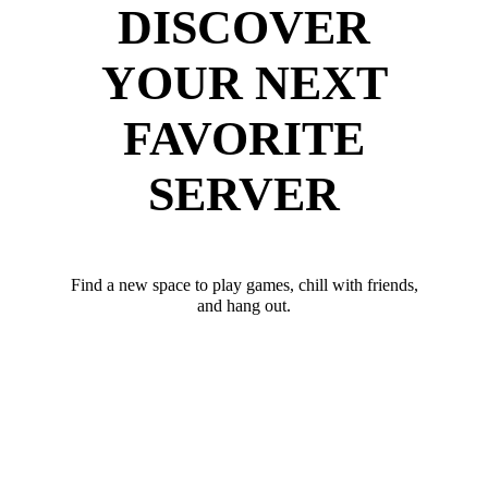
DISCOVER
YOUR NEXT
FAVORITE
SERVER
Find a new space to play games, chill with friends,
and hang out.