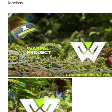
Members