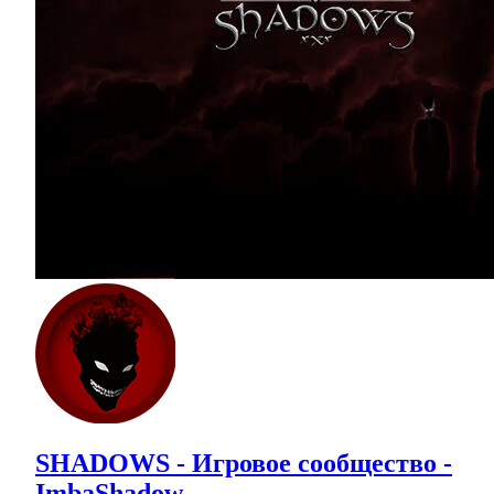
SHADOWS - Игровое сообщество -
ImbaShadow