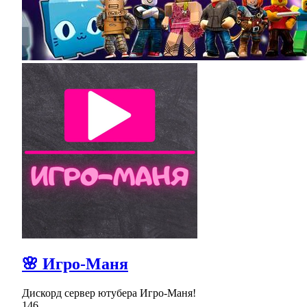
🌸 Игро-Маня
Дискорд сервер ютубера Игро-Маня!
146