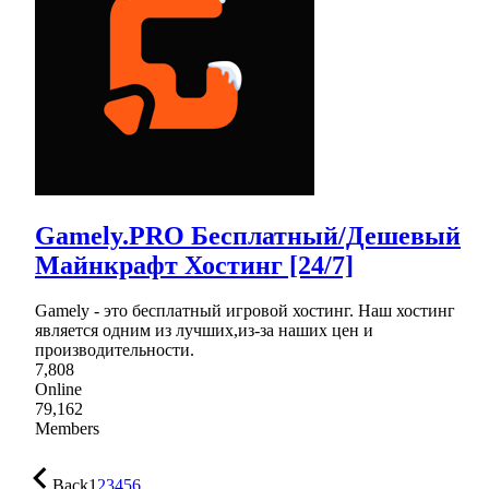
Gamely.PRO Бесплатный/Дешевый
Майнкрафт Хостинг [24/7]
Gamely - это бесплатный игровой хостинг. Наш хостинг
является одним из лучших,из-за наших цен и
производительности.
7,808
Online
79,162
Members
Back
1
2
3
4
5
6