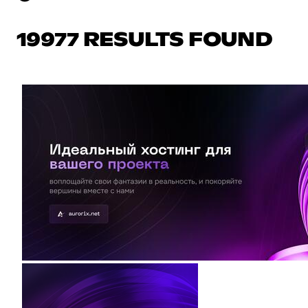
19977 RESULTS FOUND