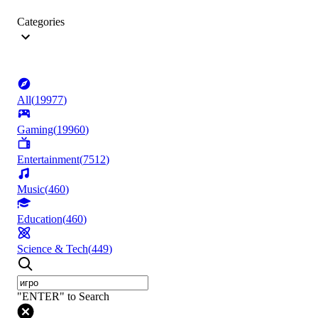
Categories
All
(
19977
)
Gaming
(
19960
)
Entertainment
(
7512
)
Music
(
460
)
Education
(
460
)
Science & Tech
(
449
)
"ENTER" to Search