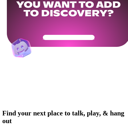
YOU WANT TO ADD
TO DISCOVERY?
Get Your Community Ready
Find your next place to talk, play, & hang
out