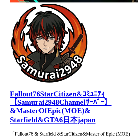
Fallout76StarCitizen&ｺﾐｭﾆﾃｨ
【Samurai2948Channelｻｰﾊﾞｰ】
&MasterOfEpic(MOE)&
Starfield&GTA6日本japan
「Fallout76 & Starfield &StarCitizen&Master of Epic (MOE)