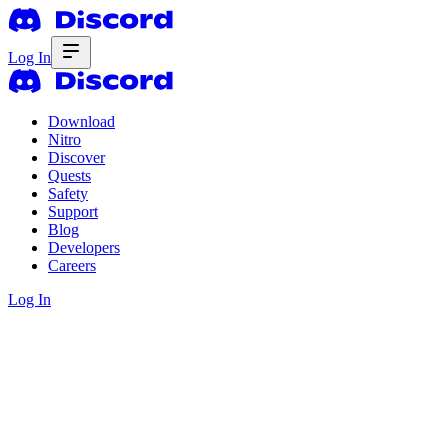
Log In
Download
Nitro
Discover
Quests
Safety
Support
Blog
Developers
Careers
Log In