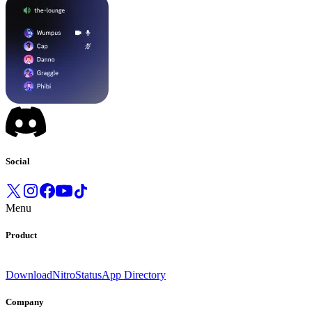
Social
Menu
Product
Download
Nitro
Status
App Directory
Company