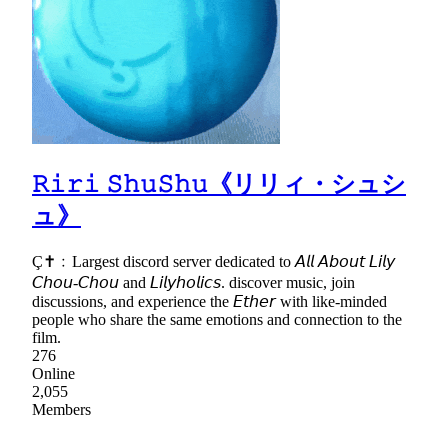
𝚁𝚒𝚛𝚒 𝚂𝚑𝚞𝚂𝚑𝚞《リリィ・シュシ
ュ》
Ç✝﹕Largest discord server dedicated to 𝘈𝘭𝘭 𝘈𝘣𝘰𝘶𝘵 𝘓𝘪𝘭𝘺
𝘊𝘩𝘰𝘶-𝘊𝘩𝘰𝘶 and 𝘓𝘪𝘭𝘺𝘩𝘰𝘭𝘪𝘤𝘴. discover music, join
discussions, and experience the 𝘌𝘵𝘩𝘦𝘳 with like-minded
people who share the same emotions and connection to the
film.
276
Online
2,055
Members