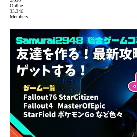
2,030
Online
33,346
Members