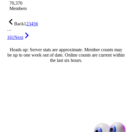
70,370
Members
Back
1
2
3
4
5
6
…
161
Next
Heads up: Server stats are approximate. Member counts may
be up to one week out of date. Online counts are current within
the last six hours.