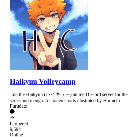
Haikyuu Volleycamp
Join the Haikyuu (ハイキュー) anime Discord server for the
series and manga. A shōnen sports illustrated by Haruichi
Furudate
Partnered
9,594
Online