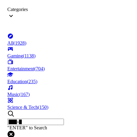
Categories
All
(
1928
)
Gaming
(
1138
)
Entertainment
(
704
)
Education
(
235
)
Music
(
167
)
Science & Tech
(
150
)
"ENTER" to Search