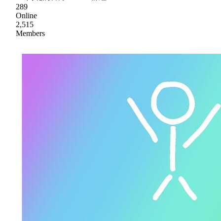
289
Online
2,515
Members