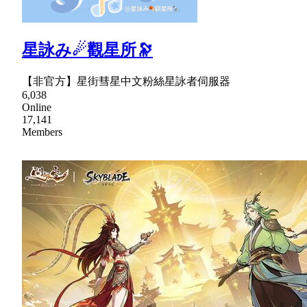
星詠み☄觀星所🔭
【非官方】星街彗星中文粉絲星詠者伺服器
6,038
Online
17,141
Members