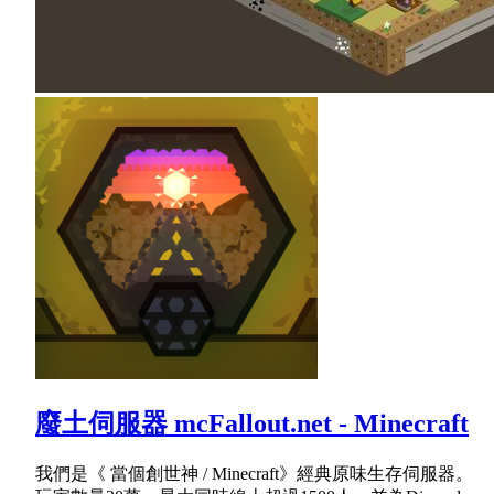
廢土伺服器 mcFallout.net - Minecraft
我們是《 當個創世神 / Minecraft》經典原味生存伺服器。