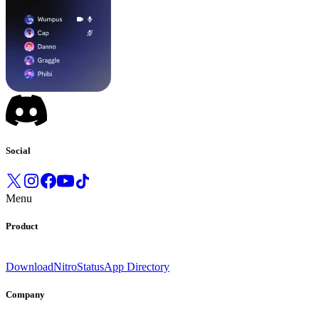
Social
Menu
Product
Download
Nitro
Status
App Directory
Company