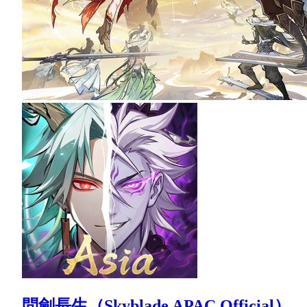
問劍長生（Skyblade APAC Official）