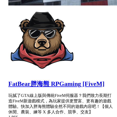
FatBear胖海熊 RPGaming [FiveM]
玩膩了GTA線上版與傳統FiveM伺服器？我們致力長期打
造FiveM新遊戲模式，為玩家提供更豐富、更有趣的遊戲
體驗。快加入胖海熊體驗全然不同的遊戲內容吧！【個人
休閒、農裝、練等 X 多人合作、競爭、交友】