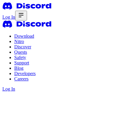
Log In
Download
Nitro
Discover
Quests
Safety
Support
Blog
Developers
Careers
Log In