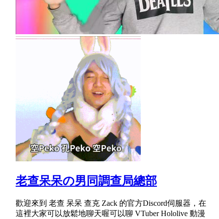
老查呆呆の男同調查局總部
歡迎來到 老查 呆呆 查克 Zack 的官方Discord伺服器，在
這裡大家可以放鬆地聊天喔可以聊 VTuber Hololive 動漫