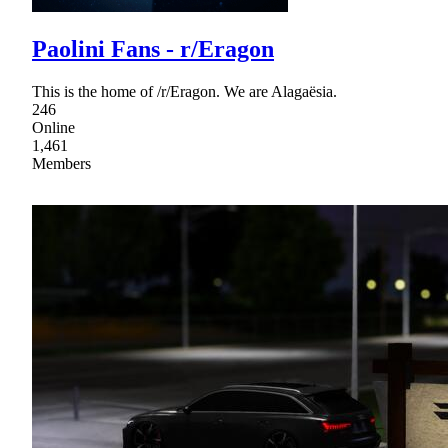
Paolini Fans - r/Eragon
This is the home of /r/Eragon. We are Alagaësia.
246
Online
1,461
Members