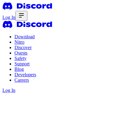
Log In
Download
Nitro
Discover
Quests
Safety
Support
Blog
Developers
Careers
Log In