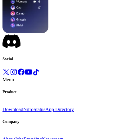
Social
Menu
Product
Download
Nitro
Status
App Directory
Company