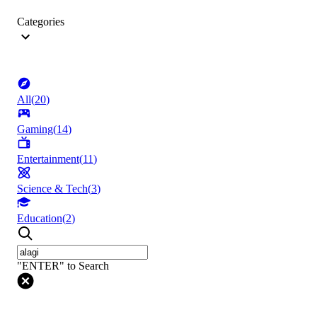
Categories
All
(
20
)
Gaming
(
14
)
Entertainment
(
11
)
Science & Tech
(
3
)
Education
(
2
)
"ENTER" to Search