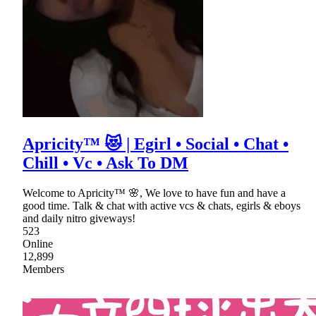
Apricity™ 😻 | Egirl • Social • Chat •
Chill • Vc • Ask To DM
Welcome to Apricity™ 🌸, We love to have fun and have a
good time. Talk & chat with active vcs & chats, egirls & eboys
and daily nitro giveways!
523
Online
12,899
Members