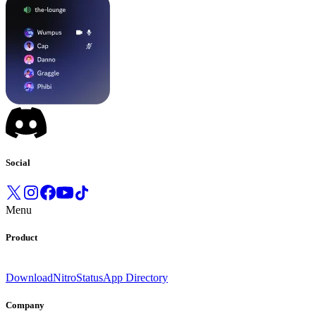
Social
Menu
Product
Download
Nitro
Status
App Directory
Company