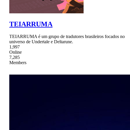
TEIARRUMA
TEIARRUMA é um grupo de tradutores brasileiros focados no
universo de Undertale e Deltarune.
1,997
Online
7,285
Members