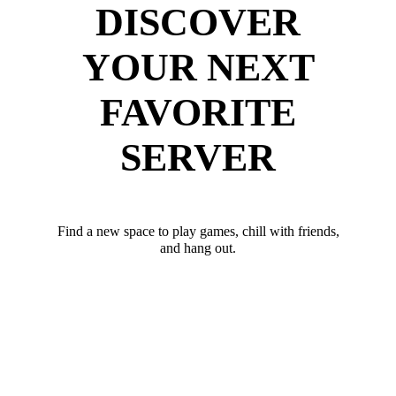
DISCOVER
YOUR NEXT
FAVORITE
SERVER
Find a new space to play games, chill with friends,
and hang out.