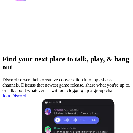
Find your next place to talk, play, & hang
out
Discord servers help organize conversation into topic-based
channels. Discuss that newest game release, share what you're up to,
or talk about whatever — without clogging up a group chat.
Join Discord