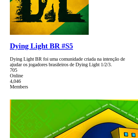
Dying Light BR #S5
Dying Light BR foi uma comunidade criada na intenção de
ajudar os jogadores brasileiros de Dying Light 1/2/3.
705
Online
4,046
Members