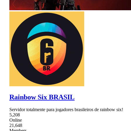
Rainbow Six BRASIL
Servidor totalmente para jogadores brasileiros de rainbow six!
5,208
Online
21,648
Members