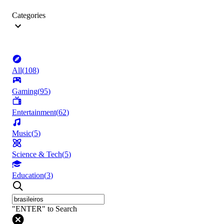
Categories
All
(
108
)
Gaming
(
95
)
Entertainment
(
62
)
Music
(
5
)
Science & Tech
(
5
)
Education
(
3
)
"ENTER" to Search