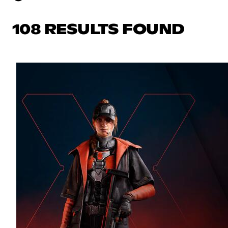
108 RESULTS FOUND