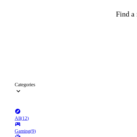
Find a 
Categories
All
(
12
)
Gaming
(
9
)