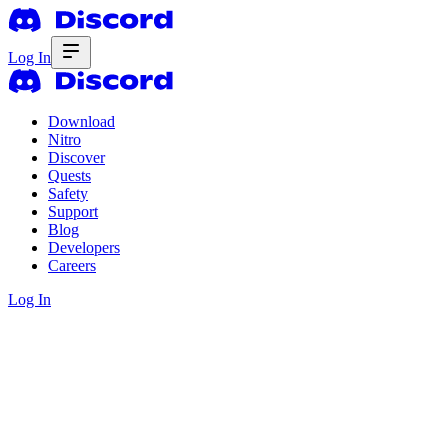
Log In
Download
Nitro
Discover
Quests
Safety
Support
Blog
Developers
Careers
Log In