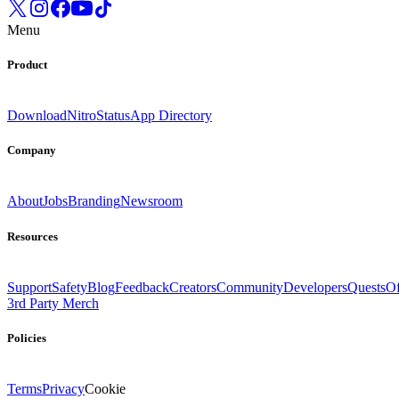
Menu
Product
Download
Nitro
Status
App Directory
Company
About
Jobs
Branding
Newsroom
Resources
Support
Safety
Blog
Feedback
Creators
Community
Developers
Quests
Of
3rd Party Merch
Policies
Terms
Privacy
Cookie