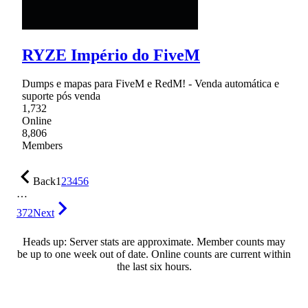
RYZE Império do FiveM
Dumps e mapas para FiveM e RedM! - Venda automática e
suporte pós venda
1,732
Online
8,806
Members
Back
1
2
3
4
5
6
…
372
Next
Heads up: Server stats are approximate. Member counts may
be up to one week out of date. Online counts are current within
the last six hours.