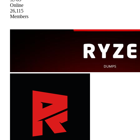
Online
26,115
Members