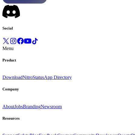
Social
Menu
Product
Download
Nitro
Status
App Directory
Company
About
Jobs
Branding
Newsroom
Resources