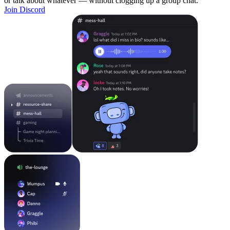
or talk about whatever — without clogging up a group chat.
Join Discord