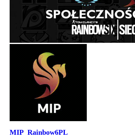
MIP_Rainbow6PL