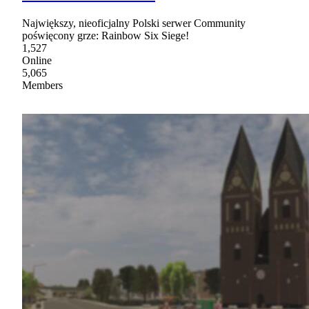
Największy, nieoficjalny Polski serwer Community
poświęcony grze: Rainbow Six Siege!
1,527
Online
5,065
Members