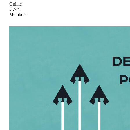
Online
3,744
Members