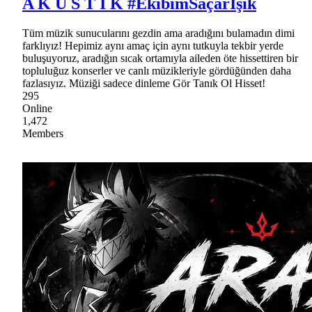
A K U S T İ K #EkibimSaçarIşık
Tüm müzik sunucularını gezdin ama aradığını bulamadın dimi
farklıyız! Hepimiz aynı amaç için aynı tutkuyla tekbir yerde
buluşuyoruz, aradığın sıcak ortamıyla aileden öte hissettiren bir
topluluğuz konserler ve canlı müzikleriyle gördüğünden daha
fazlasıyız. Müziği sadece dinleme Gör Tanık Ol Hisset!
295
Online
1,472
Members