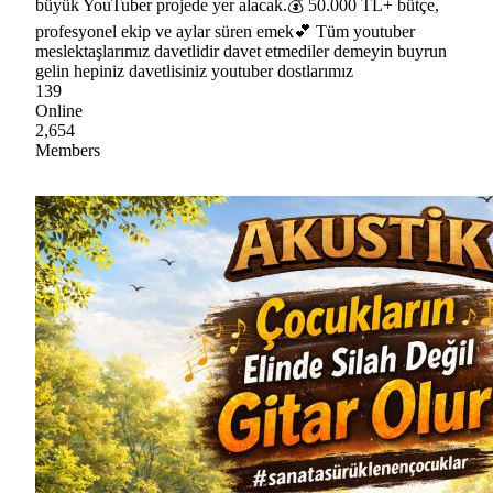
büyük YouTuber projede yer alacak.💰 50.000 TL+ bütçe,
profesyonel ekip ve aylar süren emek💕 Tüm youtuber
meslektaşlarımız davetlidir davet etmediler demeyin buyrun
gelin hepiniz davetlisiniz youtuber dostlarımız
139
Online
2,654
Members