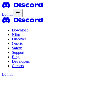
Log In
Download
Nitro
Discover
Quests
Safety
Support
Blog
Developers
Careers
Log In