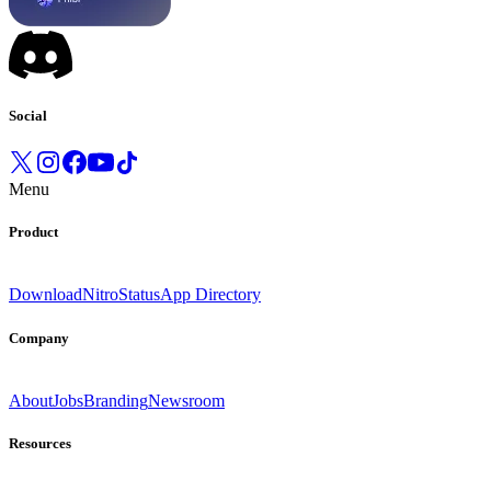
Social
Menu
Product
Download
Nitro
Status
App Directory
Company
About
Jobs
Branding
Newsroom
Resources