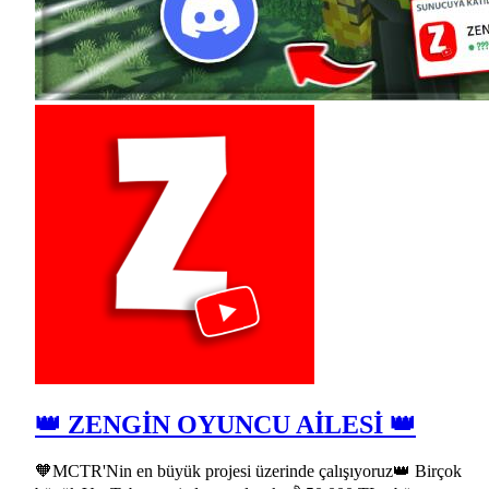
👑 ZENGİN OYUNCU AİLESİ 👑
🧡MCTR'Nin en büyük projesi üzerinde çalışıyoruz👑 Birçok