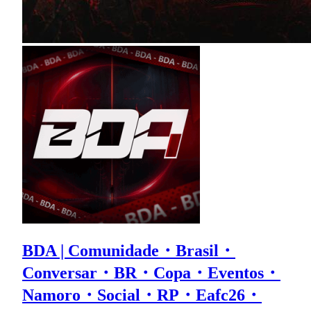
BDA | Comunidade・Brasil・
Conversar・BR・Copa・Eventos・
Namoro・Social・RP・Eafc26・