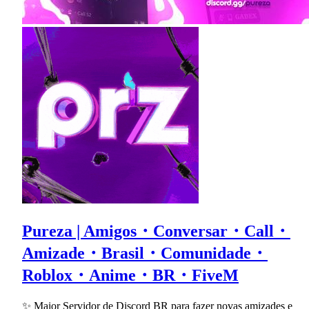
Pureza | Amigos・Conversar・Call・
Amizade・Brasil・Comunidade・
Roblox・Anime・BR・FiveM
✨ Maior Servidor de Discord BR para fazer novas amizades e