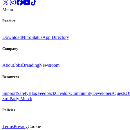
Menu
Product
Download
Nitro
Status
App Directory
Company
About
Jobs
Branding
Newsroom
Resources
Support
Safety
Blog
Feedback
Creators
Community
Developers
Quests
Of
3rd Party Merch
Policies
Terms
Privacy
Cookie