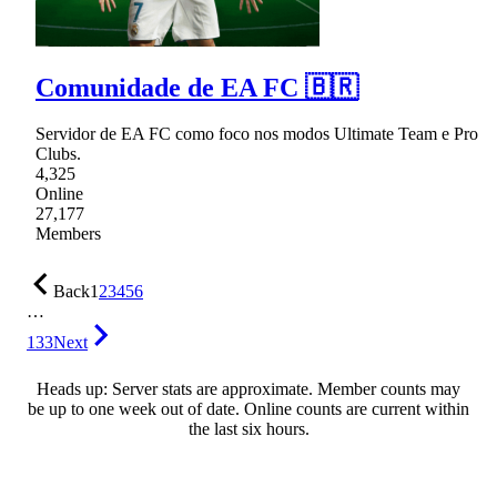
Comunidade de EA FC 🇧🇷
Servidor de EA FC como foco nos modos Ultimate Team e Pro
Clubs.
4,325
Online
27,177
Members
Back
1
2
3
4
5
6
…
133
Next
Heads up: Server stats are approximate. Member counts may
be up to one week out of date. Online counts are current within
the last six hours.