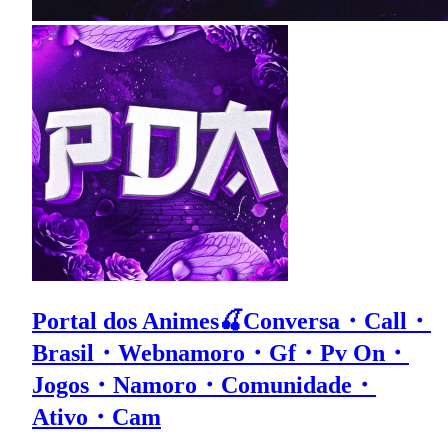
Portal dos Animes🍒Conversa・Call・
Brasil・Webnamoro・Gf・Pv On・
Jogos・Namoro・Comunidade・
Ativo・Cam