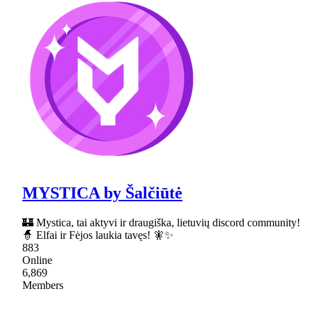
MYSTICA by Šalčiūtė
🏰 Mystica, tai aktyvi ir draugiška, lietuvių discord community!
🧙 Elfai ir Fėjos laukia tavęs! 🧚✨
883
Online
6,869
Members