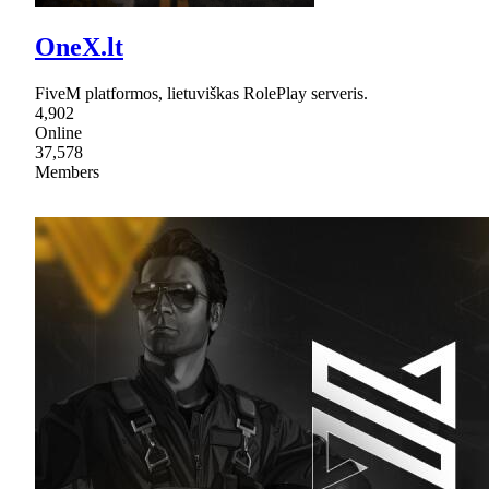
OneX.lt
FiveM platformos, lietuviškas RolePlay serveris.
4,902
Online
37,578
Members