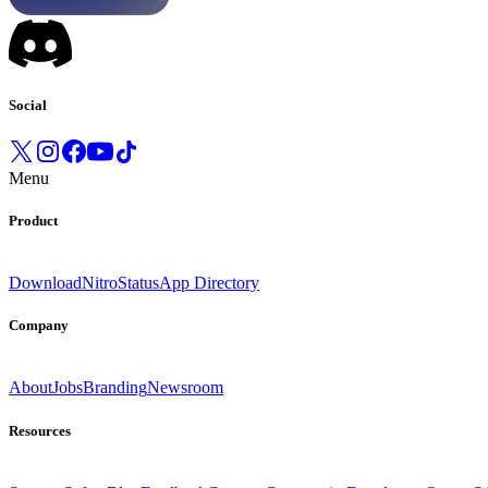
Social
Menu
Product
Download
Nitro
Status
App Directory
Company
About
Jobs
Branding
Newsroom
Resources