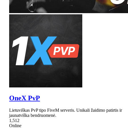
OneX PvP
Lietuviškas PvP tipo FiveM serveris. Unikali žaidimo patirtis ir
jaunatviška bendruomenė.
1,512
Online