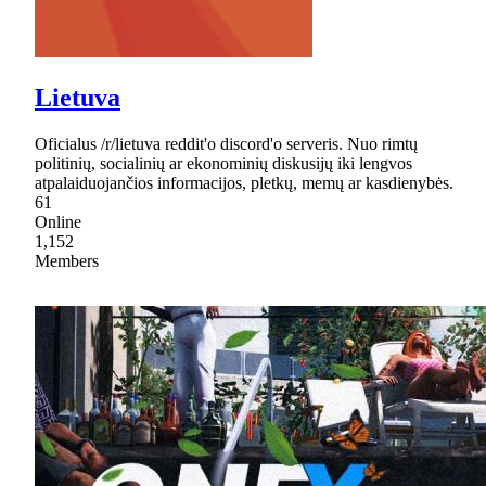
Lietuva
Oficialus /r/lietuva reddit'o discord'o serveris. Nuo rimtų
politinių, socialinių ar ekonominių diskusijų iki lengvos
atpalaiduojančios informacijos, pletkų, memų ar kasdienybės.
61
Online
1,152
Members