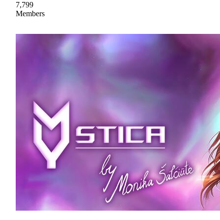
7,799
Members