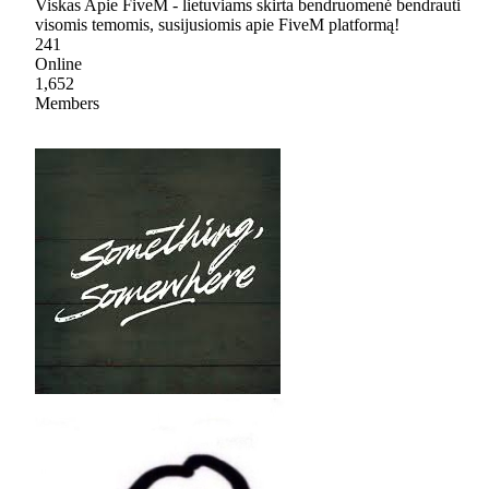
Viskas Apie FiveM - lietuviams skirta bendruomenė bendrauti
visomis temomis, susijusiomis apie FiveM platformą!
241
Online
1,652
Members