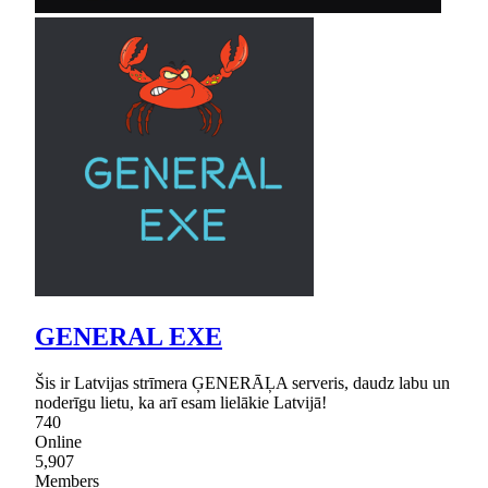
GENERAL EXE
Šis ir Latvijas strīmera ĢENERĀĻA serveris, daudz labu un
noderīgu lietu, ka arī esam lielākie Latvijā!
740
Online
5,907
Members