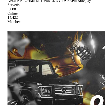
NexusRP - Geriausias Lietuviškas GTA Fivem Roleplay
Serveris
3,688
Online
14,422
Members