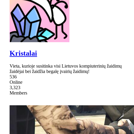
Kristalai
Vieta, kurioje susitinka visi Lietuvos kompiuterinių žaidimų
žaidėjai bei žaidžia begalę įvairių žaidimų!
536
Online
3,323
Members