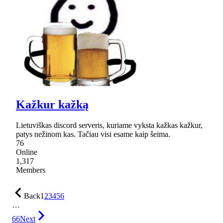
Kažkur kažką
Lietuviškas discord serveris, kuriame vyksta kažkas kažkur,
patys nežinom kas. Tačiau visi esame kaip šeima.
76
Online
1,317
Members
Back
1
2
3
4
5
6
…
66
Next