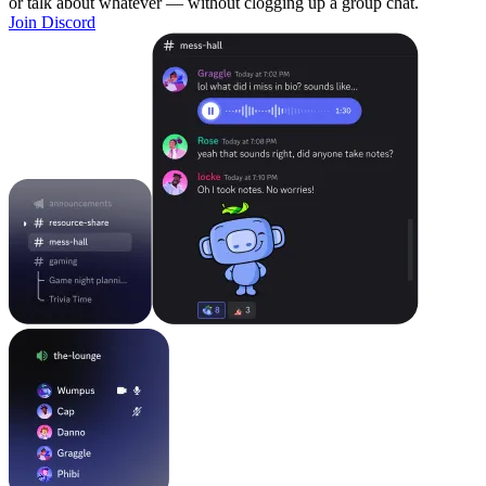
or talk about whatever — without clogging up a group chat.
Join Discord