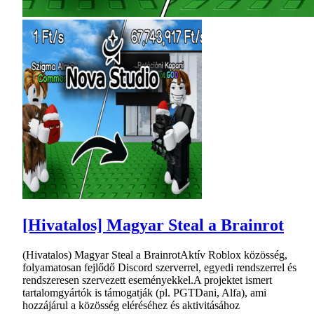
[Hivatalos] Magyar Steal a Brainrot
(Hivatalos) Magyar Steal a BrainrotAktív Roblox közösség,
folyamatosan fejlődő Discord szerverrel, egyedi rendszerrel és
rendszeresen szervezett eseményekkel.A projektet ismert
tartalomgyártók is támogatják (pl. PGTDani, Alfa), ami
hozzájárul a közösség eléréséhez és aktivitásához