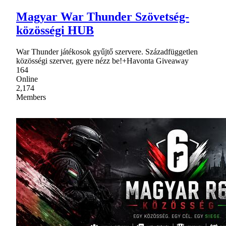
Magyar War Thunder Szövetség-
közösségi HUB
War Thunder játékosok gyűjtő szervere. Századfüggetlen
közösségi szerver, gyere nézz be!+Havonta Giveaway
164
Online
2,174
Members