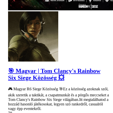
🎯 Magyar | Tom Clancy's Rainbow
Six Siege Közösség 💥
🎮 Magyar R6 Siege Közösség 🎯Ez a közösség azoknak szól,
akik szeretik a taktikát, a csapatmunkát és a pörgős meccseket a
Tom Clancy's Rainbow Six Siege világában.Itt megtalálhatod a
hozzád hasonló játékosokat, legyen szó rankedről, casualról
vagy épp eventekről.