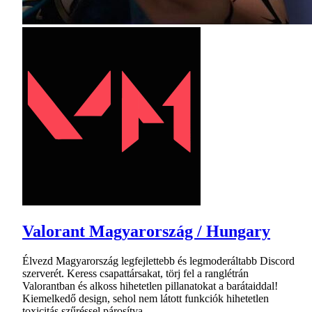
Valorant Magyarország / Hungary
Élvezd Magyarország legfejlettebb és legmoderáltabb Discord
szerverét. Keress csapattársakat, törj fel a ranglétrán
Valorantban és alkoss hihetetlen pillanatokat a barátaiddal!
Kiemelkedő design, sehol nem látott funkciók hihetetlen
toxicitás szűréssel párosítva.