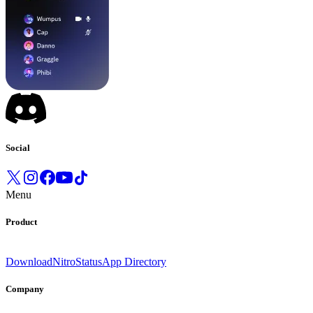
Social
Menu
Product
Download
Nitro
Status
App Directory
Company