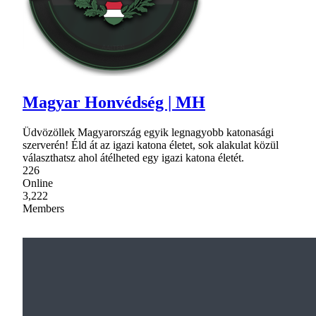
Magyar Honvédség | MH
Üdvözöllek Magyarország egyik legnagyobb katonasági
szerverén! Éld át az igazi katona életet, sok alakulat közül
választhatsz ahol átélheted egy igazi katona életét.
226
Online
3,222
Members