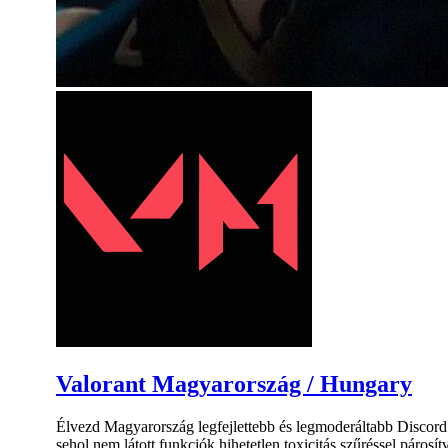
Valorant Magyarország / Hungary
Élvezd Magyarország legfejlettebb és legmoderáltabb Discord sz
sehol nem látott funkciók hihetetlen toxicitás szűréssel párosít