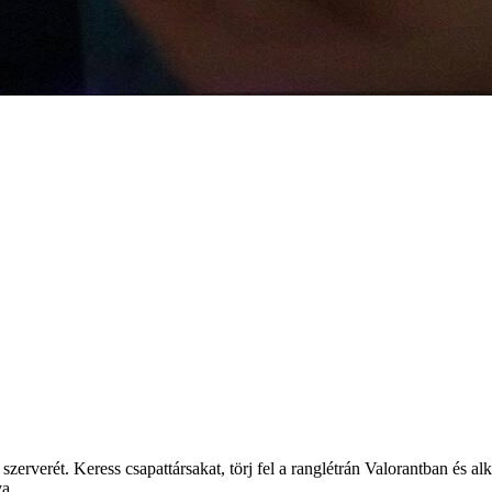
erverét. Keress csapattársakat, törj fel a ranglétrán Valorantban és alk
va.