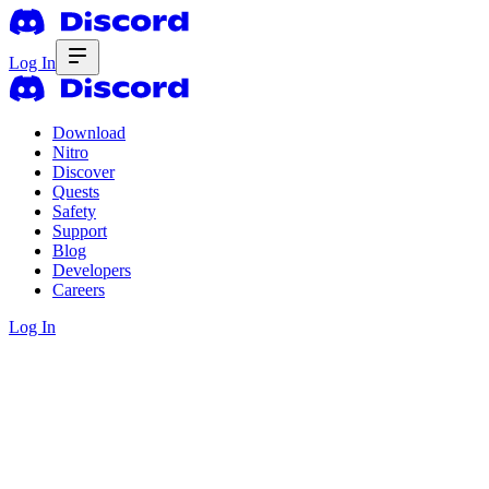
Log In
Download
Nitro
Discover
Quests
Safety
Support
Blog
Developers
Careers
Log In