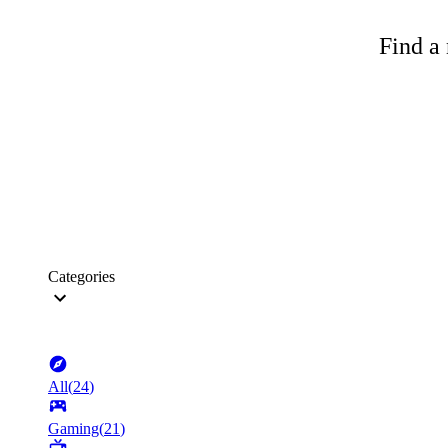
Find a 
Categories
All
(
24
)
Gaming
(
21
)