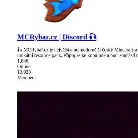
MCRybar.cz | Discord 🎣
🎣 MCRybář.cz je největší a nejmodernější český Minecraft se
unikátní resource pack. Připoj se ke komunitě a buď součást
1,846
Online
13,928
Members