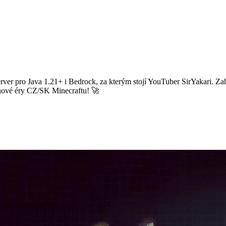
rver pro Java 1.21+ i Bedrock, za kterým stojí YouTuber SirYakari. Zah
í nové éry CZ/SK Minecraftu! 🚀