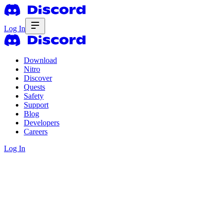
Log In
Download
Nitro
Discover
Quests
Safety
Support
Blog
Developers
Careers
Log In