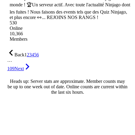
monde ! 🏆Un serveur actif. Avec toute l'actualité Ninjago dont
les fuites ! Nous faisons des events tels que des Quiz Ninjago,
et plus encore 👀... REJOINS NOS RANGS !
530
Online
10,366
Members
Back
1
2
3
4
5
6
…
109
Next
Heads up: Server stats are approximate. Member counts may
be up to one week out of date. Online counts are current within
the last six hours.