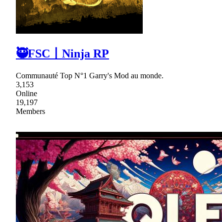
🥷FSC〡Ninja RP
Communauté Top N°1 Garry's Mod au monde.
3,153
Online
19,197
Members