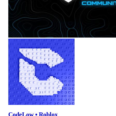
CodeLow • Roblox