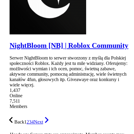
NightBloom [NB] | Roblox Community
Serwer NightBloom to serwer stworzony z myślą dla Polskiej
społeczności Roblox. Każdy jest tu mile widziany. Oferujemy:
możliwości wymian i ich ocen, pomoc, świetną zabawe,
aktywne community, pomocną administrację, wiele świetnych
kanałów 4fun, głosowych itp. Giveawaye oraz konkursy i
wiele więcej.
1,437
Online
7,511
Members
Back
1
2
3
4
Next