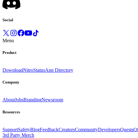
Social
Menu
Product
Download
Nitro
Status
App Directory
Company
About
Jobs
Branding
Newsroom
Resources
Support
Safety
Blog
Feedback
Creators
Community
Developers
Quests
Of
3rd Party Merch