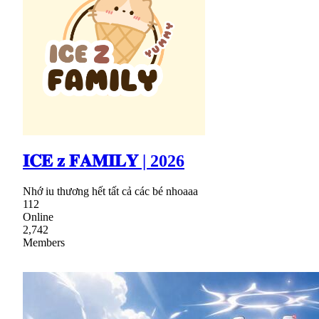
𝐈𝐂𝐄 𝐳 𝐅𝐀𝐌𝐈𝐋𝐘 | 2026
Nhớ iu thương hết tất cả các bé nhoaaa
112
Online
2,742
Members