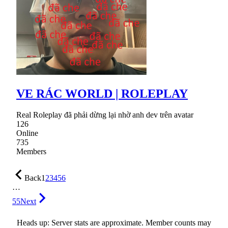
VE RÁC WORLD | ROLEPLAY
Real Roleplay đã phải dừng lại nhờ anh dev trên avatar
126
Online
735
Members
Back
1
2
3
4
5
6
…
55
Next
Heads up: Server stats are approximate. Member counts may