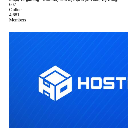
607
Online
4,681
Members