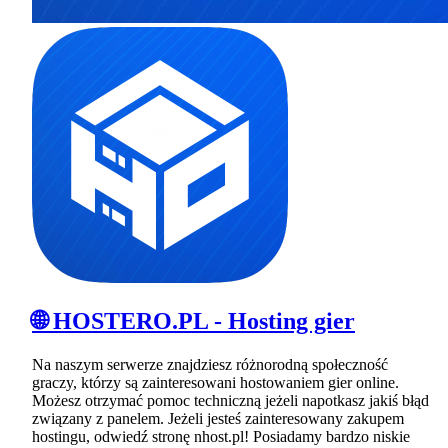
🌐 HOSTERO.PL - Hosting gier
Na naszym serwerze znajdziesz różnorodną społeczność
graczy, którzy są zainteresowani hostowaniem gier online.
Możesz otrzymać pomoc techniczną jeżeli napotkasz jakiś błąd
związany z panelem. Jeżeli jesteś zainteresowany zakupem
hostingu, odwiedź stronę nhost.pl! Posiadamy bardzo niskie