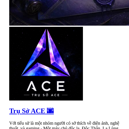
Trụ Sở ACE 🌆
Với tiểu sử là một nhóm người có sở thích về điện ảnh, nghệ
thuật, và gaming - Một máy chủ độc lạ. Độc Thân, Lạ Lùng.