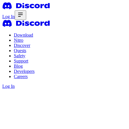
Log In
Download
Nitro
Discover
Quests
Safety
Support
Blog
Developers
Careers
Log In