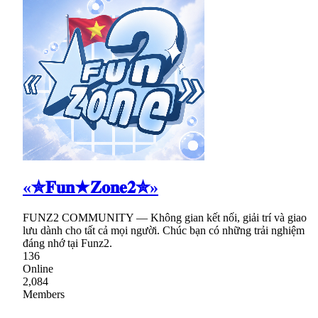
«✮𝐅𝐮𝐧★𝐙𝐨𝐧𝐞𝟐✮»
FUNZ2 COMMUNITY — Không gian kết nối, giải trí và giao
lưu dành cho tất cả mọi người. Chúc bạn có những trải nghiệm
đáng nhớ tại Funz2.
136
Online
2,084
Members