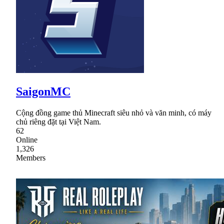
SaigonMC
Cộng đồng game thủ Minecraft siêu nhỏ và văn minh, có máy
chủ riêng đặt tại Việt Nam.
62
Online
1,326
Members