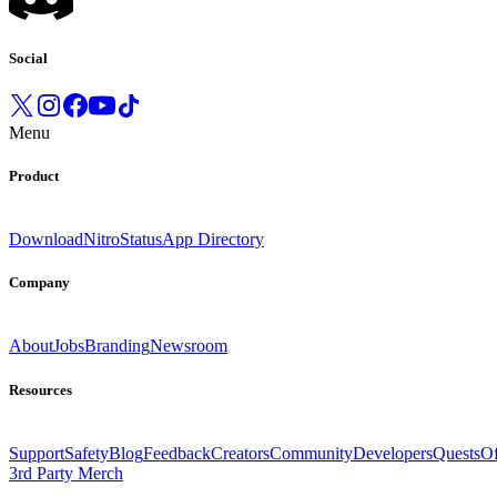
Social
Menu
Product
Download
Nitro
Status
App Directory
Company
About
Jobs
Branding
Newsroom
Resources
Support
Safety
Blog
Feedback
Creators
Community
Developers
Quests
Of
3rd Party Merch