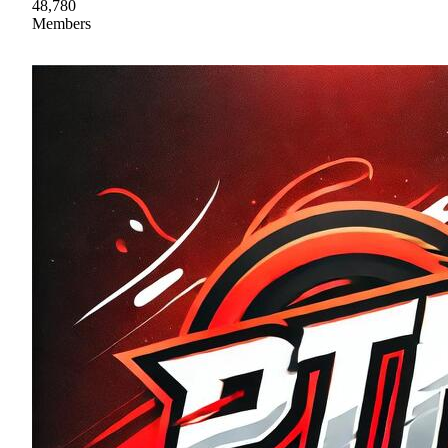
48,780
Members