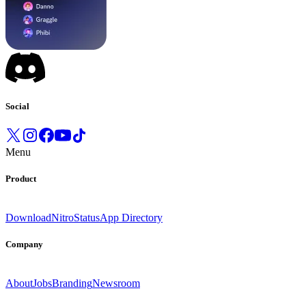
Social
Menu
Product
Download
Nitro
Status
App Directory
Company
About
Jobs
Branding
Newsroom