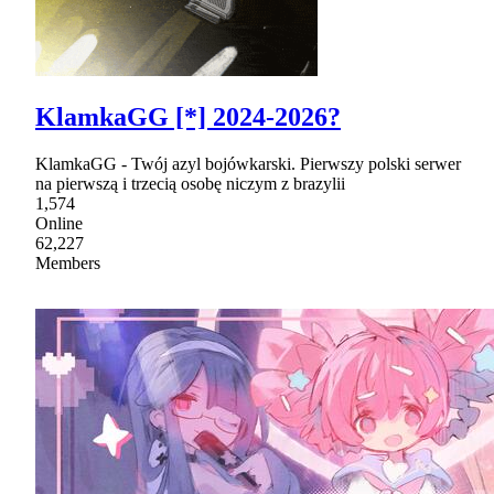
KlamkaGG [*] 2024-2026?
KlamkaGG - Twój azyl bojówkarski. Pierwszy polski serwer
na pierwszą i trzecią osobę niczym z brazylii
1,574
Online
62,227
Members