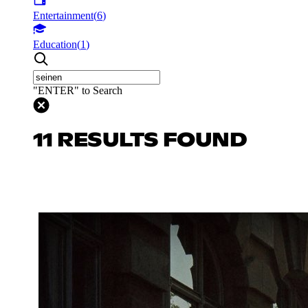
Entertainment
(
6
)
Education
(
1
)
"ENTER" to Search
11 RESULTS FOUND