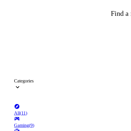
Find a 
Categories
All
(
11
)
Gaming
(
9
)