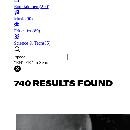
Entertainment
(
299
)
Music
(
90
)
Education
(
89
)
Science & Tech
(
85
)
"ENTER" to Search
740 RESULTS FOUND