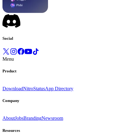
Social
Menu
Product
Download
Nitro
Status
App Directory
Company
About
Jobs
Branding
Newsroom
Resources