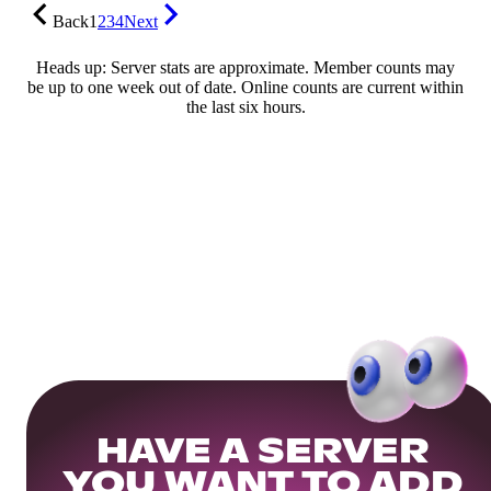
Back
1
2
3
4
Next
Heads up: Server stats are approximate. Member counts may
be up to one week out of date. Online counts are current within
the last six hours.
HAVE A SERVER
YOU WANT TO ADD