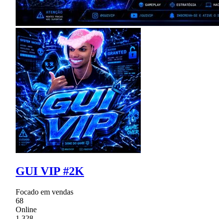
GUI VIP #2K
Focado em vendas
68
Online
1,328