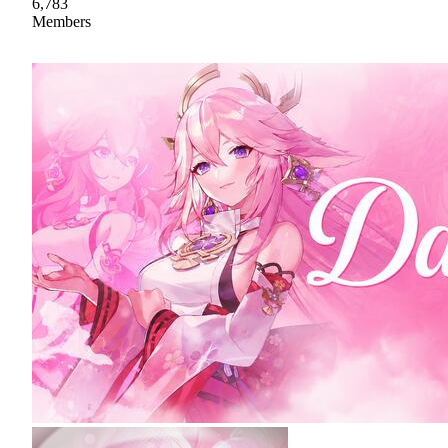
6,783
Members